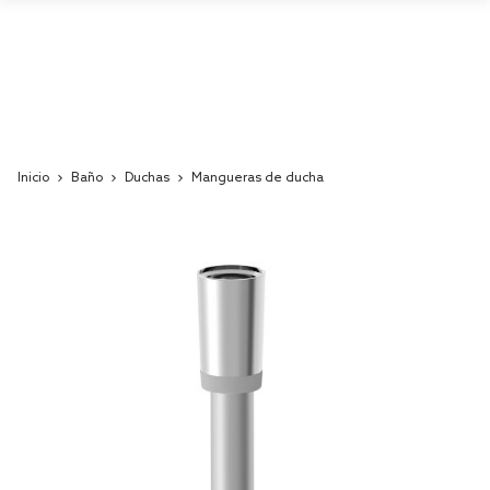
Inicio
Baño
Duchas
Mangueras de ducha
Skip
to
the
end
of
the
images
gallery