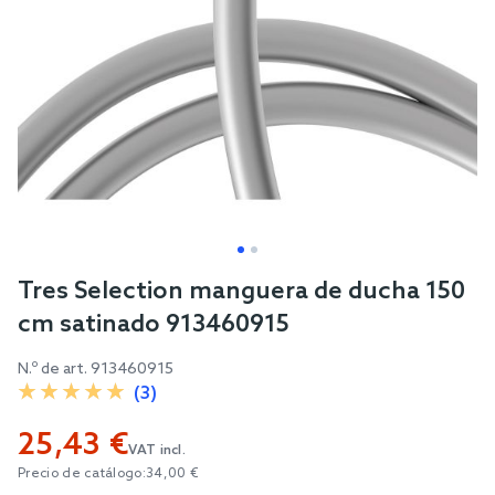
Skip
Tres Selection manguera de ducha 150
to
cm satinado 913460915
the
beginning
N.º de art.
913460915
of
(3)
the
25,43 €
images
VAT incl.
gallery
Precio de catálogo:
34,00 €