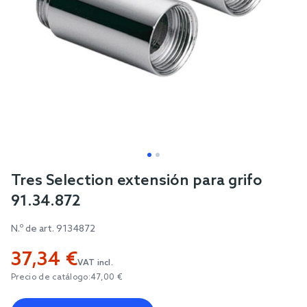
Skip
Tres Selection extensión para grifo
to
91.34.872
the
beginning
N.º de art.
9134872
of
37,34 €
the
VAT incl.
images
Precio de catálogo:
47,00 €
gallery