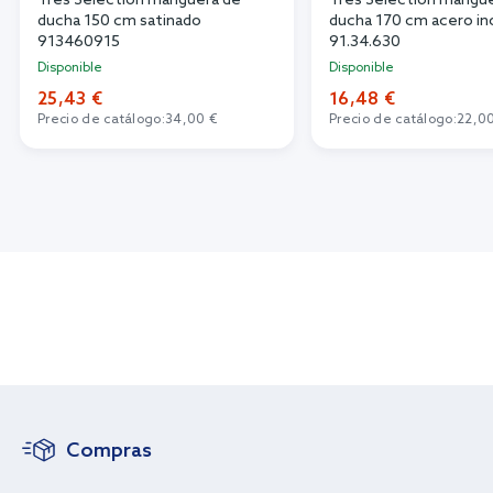
Tres Selection manguera de
Tres Selection mangu
ducha 150 cm satinado
ducha 170 cm acero in
913460915
91.34.630
Disponible
Disponible
25,43 €
16,48 €
Precio de catálogo:
34,00 €
Precio de catálogo:
22,0
Compras