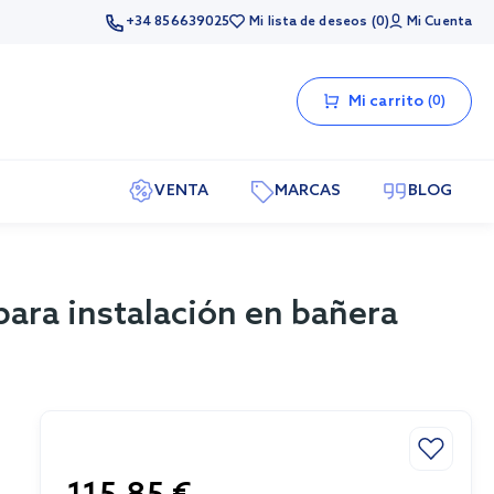
+34 856639025
Mi lista de deseos
0
Mi Cuenta
Mi carrito
0
VENTA
MARCAS
BLOG
para instalación en bañera