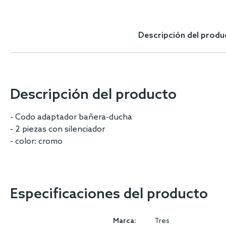
Skip
to
the
Descripción del produ
beginning
of
the
images
gallery
Descripción del producto
- Codo adaptador bañera-ducha
- 2 piezas con silenciador
- color: cromo
Especificaciones del producto
Marca:
Tres