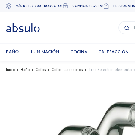
MÁS DE 100.000 PRODUCTOS
COMPRAS SEGURAS
PRECIOS ATR
Ir
al
contenido
BAÑO
ILUMINACIÓN
COCINA
CALEFACCIÓN
Inicio
Baño
Grifos
Grifos - accesorios
Tres Selection elemento pa
Skip
to
the
end
of
the
images
gallery