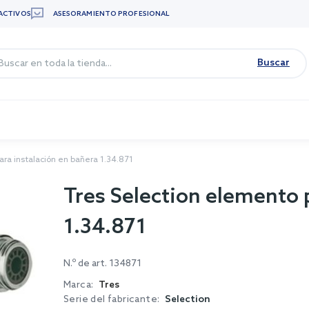
ACTIVOS
ASESORAMIENTO PROFESIONAL
Buscar
ra instalación en bañera 1.34.871
Tres Selection elemento 
1.34.871
N.º de art.
134871
Marca:
Tres
Serie del fabricante:
Selection