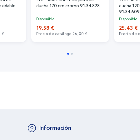
era de
Tres Selection manguera de
Tres Sele
oxidable
ducha 170 cm cromo 91.34.828
ducha 120
91.34.609
Disponible
Disponible
19,58 €
25,43 €
0 €
Precio de catálogo:
26,00 €
Precio de 
Información