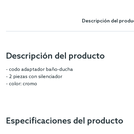
Skip
to
the
Descripción del produ
beginning
of
the
images
gallery
Descripción del producto
- codo adaptador baño-ducha
- 2 piezas con silenciador
- color: cromo
Especificaciones del producto