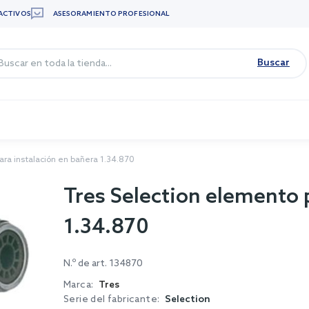
ACTIVOS
ASESORAMIENTO PROFESIONAL
Buscar
ra instalación en bañera 1.34.870
Tres Selection elemento 
1.34.870
N.º de art.
134870
Marca:
Tres
Serie del fabricante:
Selection