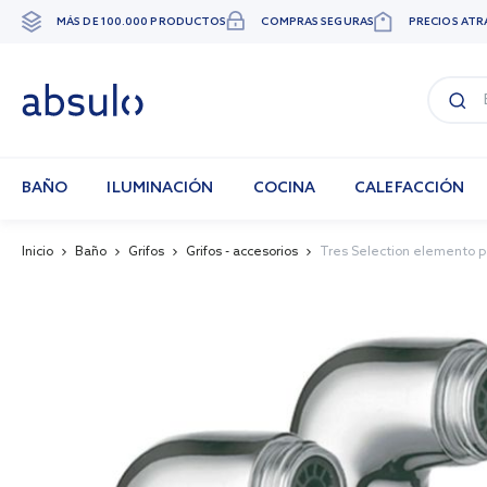
MÁS DE 100.000 PRODUCTOS
COMPRAS SEGURAS
PRECIOS ATR
Ir
al
contenido
BAÑO
ILUMINACIÓN
COCINA
CALEFACCIÓN
Inicio
Baño
Grifos
Grifos - accesorios
Tres Selection elemento pa
Skip
to
the
end
of
the
images
gallery