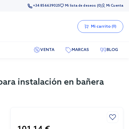
+34 856639025
Mi lista de deseos
0
Mi Cuenta
Mi carrito
0
VENTA
MARCAS
BLOG
para instalación en bañera