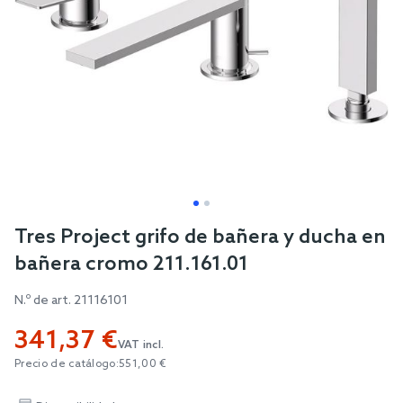
Skip
Tres Project grifo de bañera y ducha en
to
bañera cromo 211.161.01
the
beginning
N.º de art.
21116101
of
341,37 €
the
VAT incl.
images
Precio de catálogo:
551,00 €
gallery