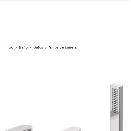
Inicio
Baño
Grifos
Grifos de bañera
Skip
to
the
end
of
the
images
gallery