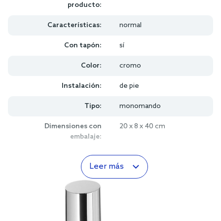
producto:
Características:
normal
Con tapón:
sí
Color:
cromo
Instalación:
de pie
Tipo:
monomando
Dimensiones con
20 x 8 x 40 cm
embalaje:
Leer más