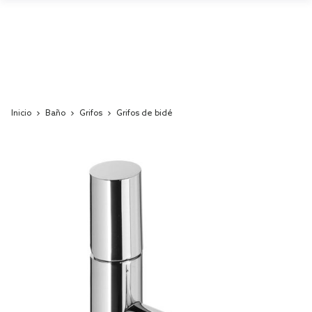
Inicio
Baño
Grifos
Grifos de bidé
Skip
to
the
end
of
the
images
gallery