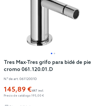
Skip
Tres Max-Tres grifo para bidé de pie
to
cromo 061.120.01.D
the
beginning
N.º de art.
06112001D
of
145,89 €
the
VAT incl.
images
Precio de catálogo:
195,00 €
gallery