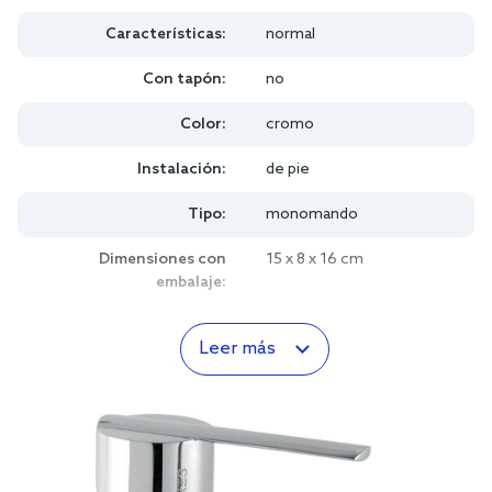
Características:
normal
Con tapón:
no
Color:
cromo
Instalación:
de pie
Tipo:
monomando
Dimensiones con
15 x 8 x 16 cm
embalaje:
Leer más