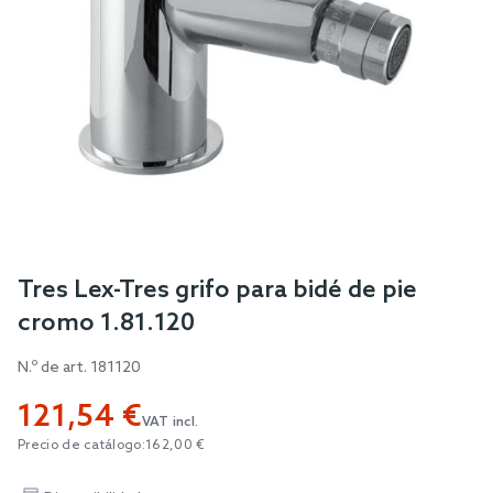
Skip
Tres Lex-Tres grifo para bidé de pie
to
cromo 1.81.120
the
beginning
N.º de art.
181120
of
121,54 €
the
VAT incl.
images
Precio de catálogo:
162,00 €
gallery