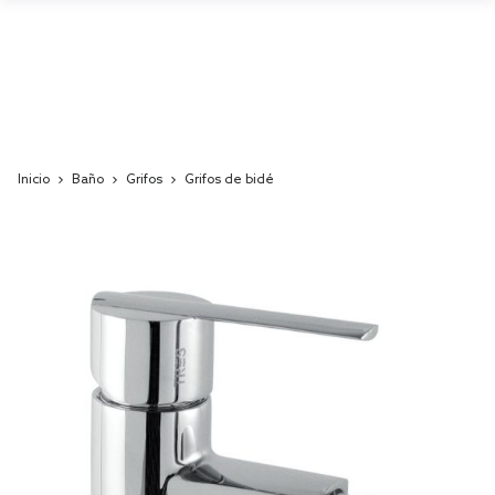
Inicio
Baño
Grifos
Grifos de bidé
Skip
to
the
end
of
the
images
gallery