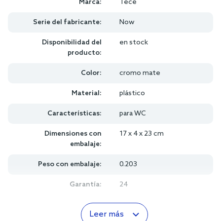
Marca:
Tece
Serie del fabricante:
Now
Disponibilidad del
en stock
producto:
Color:
cromo mate
Material:
plástico
Características:
para WC
Dimensiones con
17 x 4 x 23 cm
embalaje:
Peso con embalaje:
0.203
Garantía:
24
Leer más