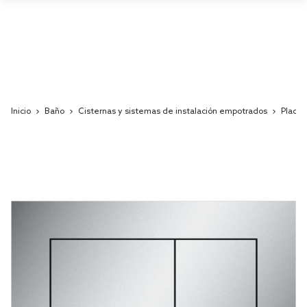
Inicio
Baño
Cisternas y sistemas de instalación empotrados
Placas
Skip
to
the
end
of
the
images
gallery