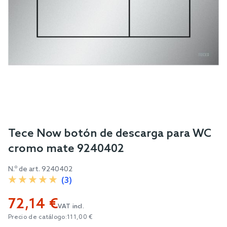
Skip
Tece Now botón de descarga para WC
to
cromo mate 9240402
the
beginning
N.º de art.
9240402
of
(3)
the
72,14 €
images
VAT incl.
gallery
Precio de catálogo:
111,00 €