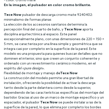
- color: cromo mate
En la imagen, el pulsador en color cromo brillante.
Tece Now
pulsador de descarga cromo mate 9240402:
minimalismo de formas planas
La elección de los accesorios sanitarios determina la
percepción final del cuarto de baño, y
Tece Now
aporta
disciplina arquitectónica al espacio. Este panel
excepcionalmente plano, con unas dimensiones de 220 × 150 ×
5 mm, se caracteriza por una línea simple y geométrica que se
integra casi por completo en la superficie de la pared. Este
modelo es una propuesta para quienes buscan detalles que no
dominen el interior, sino que creen un conjunto coherente y
ordenado con un revestimiento cerámico moderno, en el
espíritu
del «pure design
».
Flexibilidad de montaje y manejo
de
Tece Now
La construcción del modelo permite una gran libertad de
instalación, ofreciendo la posibilidad de activar la descarga
tanto desde la parte delantera como desde la superior,
dependiendo de las características específicas del montaje del
bastidor. Gracias al uso de un marco de montaje específico y un
espaciador, el pulsador
Tece Now
se puede instalar a ras de la
superficie de la pared, lo que elimina por completo los bordes