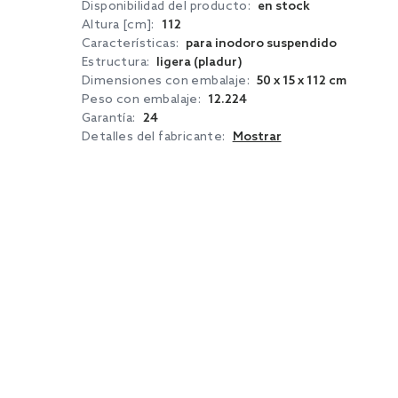
Disponibilidad del producto:
en stock
Altura [cm]:
112
Características:
para inodoro suspendido
Estructura:
ligera (pladur)
Dimensiones con embalaje:
50 x 15 x 112 cm
Peso con embalaje:
12.224
Garantía:
24
Detalles del fabricante:
Mostrar