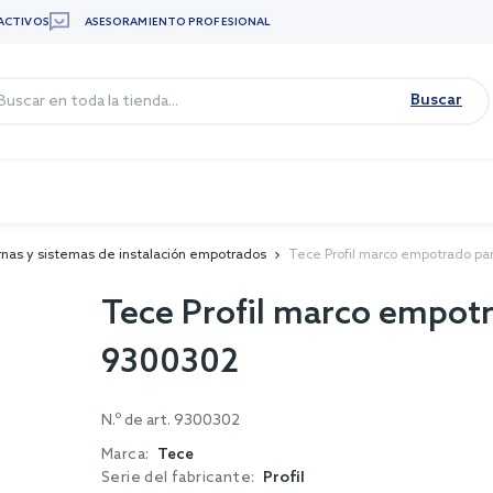
ACTIVOS
ASESORAMIENTO PROFESIONAL
Buscar
rnas y sistemas de instalación empotrados
Tece Profil marco empotrado p
Tece Profil marco empot
9300302
N.º de art.
9300302
Marca:
Tece
Serie del fabricante:
Profil