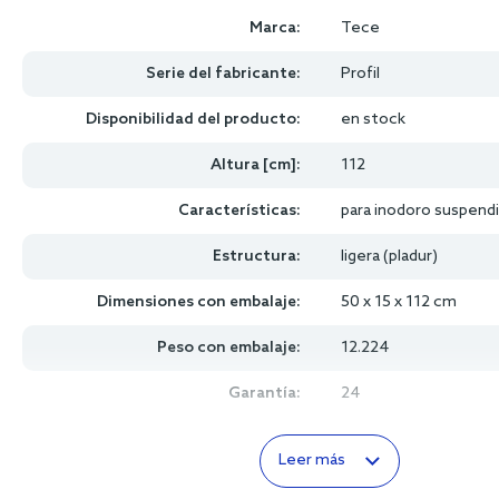
Marca:
Tece
Serie del fabricante:
Profil
Disponibilidad del producto:
en stock
Altura [cm]:
112
Características:
para inodoro suspend
Estructura:
ligera (pladur)
Dimensiones con embalaje:
50 x 15 x 112 cm
Peso con embalaje:
12.224
Garantía:
24
Leer más