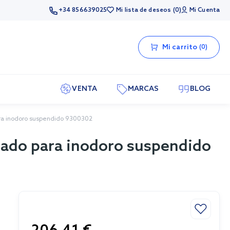
+34 856639025
Mi lista de deseos
0
Mi Cuenta
Mi carrito
0
VENTA
MARCAS
BLOG
ara inodoro suspendido 9300302
rado para inodoro suspendido