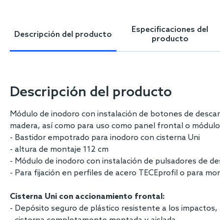
Skip
to
the
Especificaciones del
Descripción del producto
beginning
producto
of
the
images
gallery
Descripción del producto
Módulo de inodoro con instalación de botones de descarga
madera, así como para uso como panel frontal o módulo
- Bastidor empotrado para inodoro con cisterna Uni
- altura de montaje 112 cm
- Módulo de inodoro con instalación de pulsadores de de
- Para fijación en perfiles de acero TECEprofil o para 
Cisterna Uni con accionamiento frontal:
- Depósito seguro de plástico resistente a los impacto