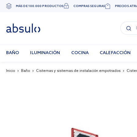
MÁS DE 100.000 PRODUCTOS
COMPRAS SEGURAS
PRECIOS ATR
Ir
al
contenido
BAÑO
ILUMINACIÓN
COCINA
CALEFACCIÓN
Inicio
Baño
Cisternas y sistemas de instalación empotrados
Ciste
Skip
to
the
end
of
the
images
gallery