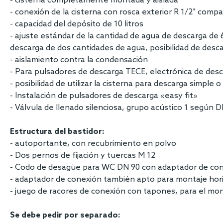
- cisterna completamente montada y aislada
- conexión de la cisterna con rosca exterior R 1/2" comp
- capacidad del depósito de 10 litros
- ajuste estándar de la cantidad de agua de descarga de 6 
descarga de dos cantidades de agua, posibilidad de desca
- aislamiento contra la condensación
- Para pulsadores de descarga TECE, electrónica de desc
- posibilidad de utilizar la cisterna para descarga simpl
- Instalación de pulsadores de descarga «easy fit»
- Válvula de llenado silenciosa, grupo acústico 1 según 
Estructura del bastidor:
- autoportante, con recubrimiento en polvo
- Dos pernos de fijación y tuercas M 12
- Codo de desagüe para WC DN 90 con adaptador de con
- adaptador de conexión también apto para montaje hor
- juego de racores de conexión con tapones, para el mon
Se debe pedir por separado: