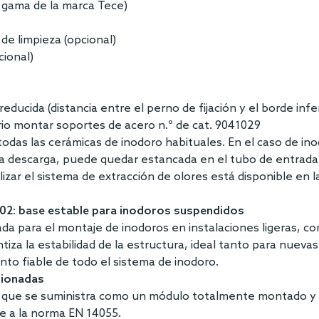
a gama de la marca Tece)
de limpieza (opcional)
cional)
educida (distancia entre el perno de fijación y el borde infe
rio montar soportes de acero n.º de cat. 9041029
 todas las cerámicas de inodoro habituales. En el caso de in
 la descarga, puede quedar estancada en el tubo de entrada 
lizar el sistema de extracción de olores está disponible en 
2: base estable para inodoros suspendidos
da para el montaje de inodoros en instalaciones ligeras, con
tiza la estabilidad de la estructura, ideal tanto para nuev
nto fiable de todo el sistema de inodoro.
cionadas
, que se suministra como un módulo totalmente montado y ai
me a la norma EN 14055.