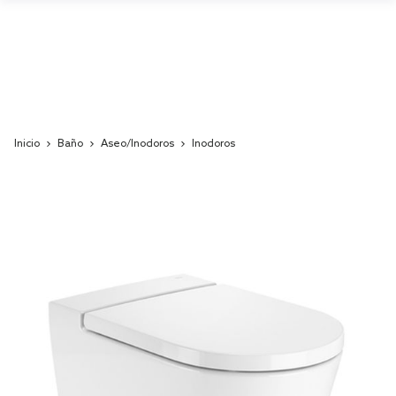
Inicio
Baño
Aseo/Inodoros
Inodoros
Skip
to
the
end
of
the
images
gallery