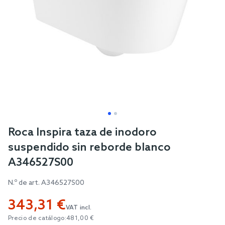
Skip
Roca Inspira taza de inodoro
to
suspendido sin reborde blanco
the
A346527S00
beginning
of
N.º de art.
A346527S00
the
343,31 €
images
VAT incl.
gallery
Precio de catálogo:
481,00 €