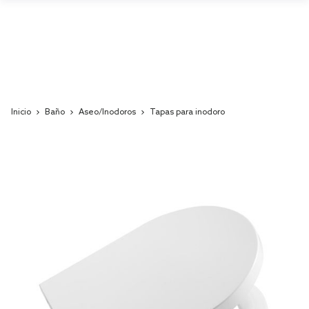
Inicio
Baño
Aseo/Inodoros
Tapas para inodoro
Skip
to
the
end
of
the
images
gallery