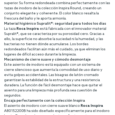
superior. Su forma redondeada combina perfectamente con las
tazas de inodoro de la colección Inspira Round, creando un
conjunto elegante y coherente. El color blanco resalta la
frescura del baño y le aporta armonía.
Material higiénico Supralit®: seguridad para todos los días
La taza
Roca Inspira
está fabricada con el innovador material
Supralit®, que se caracteriza por su porosidad cero. Gracias a
ello, la superficie no absorbe la suciedad ni la humedad, y las
bacterias no tienen dónde acumularse. Los bordes
redondeados facilitan aún más el cuidado, ya que eliminan los
lugares de difícil acceso durante la limpieza.
Mecanismo de cierre suave y cómodo desmontaje
Este asiento de inodoro está equipado con un sistema de
cierre silencioso que aumenta la comodidad de uso diario y
evita golpes accidentales. Las bisagras de latón cromado
garantizan la estabilidad de la estructura y una resistencia
duradera. La función de fácil desmontaje hace que quitar el
asiento para una limpieza más profunda sea cuestión de
segundos.
Encaja perfectamente con la colección Inspira
El asiento de inodoro con cierre suave blanco
Roca Inspira
A80152200B ha sido diseñado específicamente para el inodoro