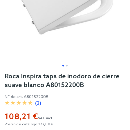
Skip
Roca Inspira tapa de inodoro de cierre
to
suave blanco A80152200B
the
beginning
N.º de art.
A80152200B
of
(3)
the
108,21 €
images
VAT incl.
gallery
Precio de catálogo:
127,00 €