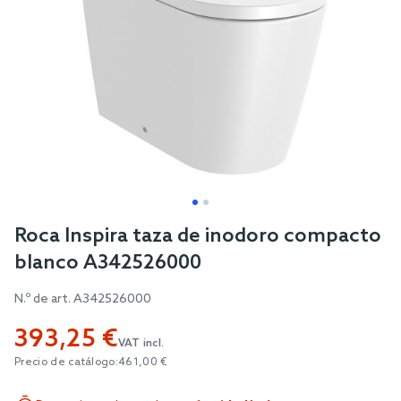
Skip
Roca Inspira taza de inodoro compacto
to
blanco A342526000
the
beginning
N.º de art.
A342526000
of
393,25 €
the
VAT incl.
images
Precio de catálogo:
461,00 €
gallery