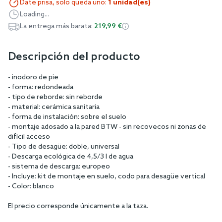
Date prisa, solo queda uno:
1 unidad(es)
Loading...
La entrega más barata:
219,99 €
Descripción del producto
- inodoro de pie
- forma: redondeada
- tipo de reborde: sin reborde
- material: cerámica sanitaria
- forma de instalación: sobre el suelo
- montaje adosado a la pared BTW - sin recovecos ni zonas de
difícil acceso
- Tipo de desagüe: doble, universal
- Descarga ecológica de 4,5/3 l de agua
- sistema de descarga: europeo
- Incluye: kit de montaje en suelo, codo para desagüe vertical
- Color: blanco
El precio corresponde únicamente a la taza.