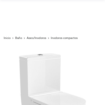
Inicio
Baño
Aseo/Inodoros
Inodoros compactos
Skip
to
the
end
of
the
images
gallery