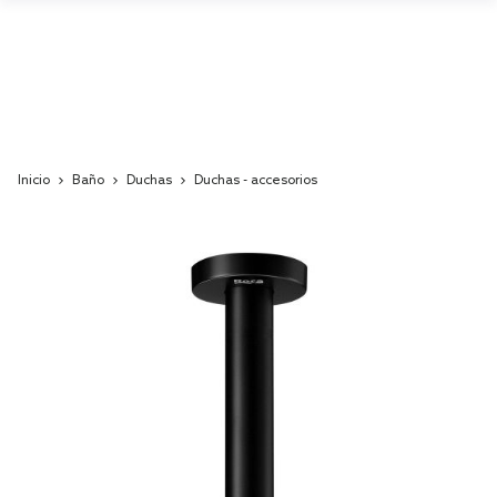
Inicio
Baño
Duchas
Duchas - accesorios
Skip
to
the
end
of
the
images
gallery