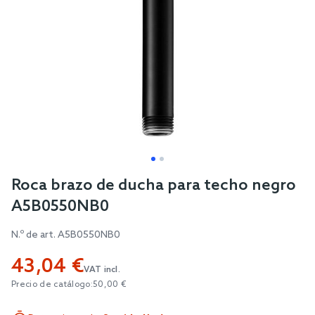
Skip
Roca brazo de ducha para techo negro
to
A5B0550NB0
the
beginning
N.º de art.
A5B0550NB0
of
43,04 €
the
VAT incl.
images
Precio de catálogo:
50,00 €
gallery