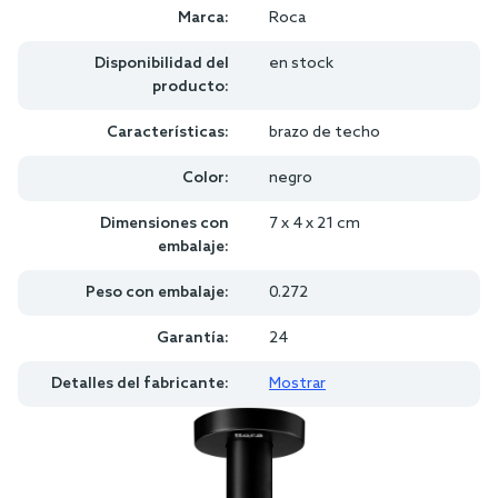
Marca:
Roca
Disponibilidad del
en stock
producto:
Características:
brazo de techo
Color:
negro
Dimensiones con
7 x 4 x 21 cm
embalaje:
Peso con embalaje:
0.272
Garantía:
24
Detalles del fabricante:
Mostrar