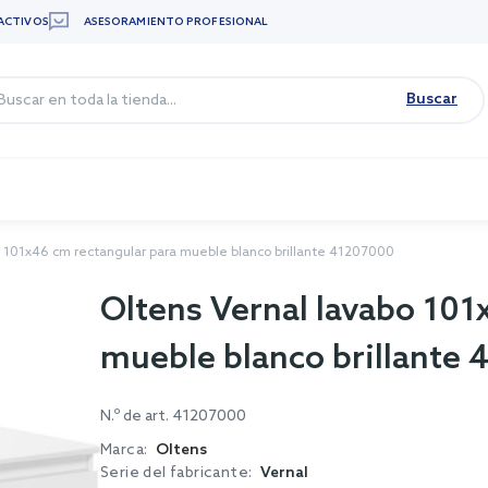
ACTIVOS
ASESORAMIENTO PROFESIONAL
Buscar
o 101x46 cm rectangular para mueble blanco brillante 41207000
Oltens Vernal lavabo 101
mueble blanco brillante
N.º de art.
41207000
Marca:
Oltens
Serie del fabricante:
Vernal