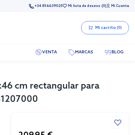
+34 856639025
Mi lista de deseos
0
Mi Cuenta
Mi carrito
0
VENTA
MARCAS
BLOG
x46 cm rectangular para
 41207000