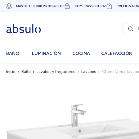
MÁS DE 100.000 PRODUCTOS
COMPRAS SEGURAS
PRECIOS ATR
Ir
al
contenido
BAÑO
ILUMINACIÓN
COCINA
CALEFACCIÓN
Inicio
Baño
Lavabos y fregaderos
Lavabos
Oltens Vernal lavab
Skip
to
the
end
of
the
images
gallery