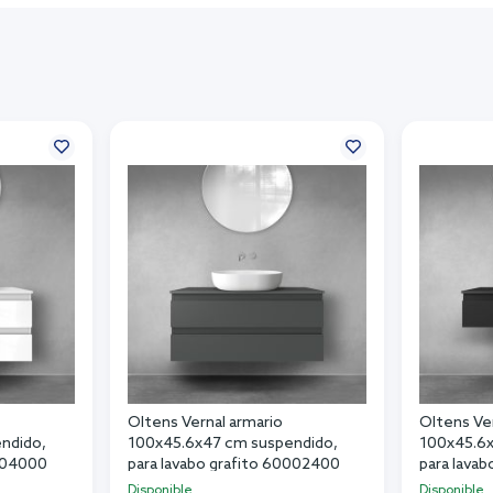
Oltens Vernal armario
Oltens Ve
ndido,
100x45.6x47 cm suspendido,
100x45.6x
0004000
para lavabo grafito 60002400
para lava
Disponible
Disponible