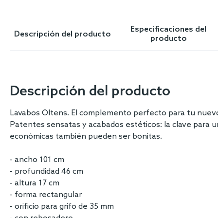
Skip
to
the
Especificaciones del
Descripción del producto
beginning
producto
of
the
images
gallery
Descripción del producto
Lavabos Oltens. El complemento perfecto para tu nuev
Patentes sensatas y acabados estéticos: la clave para u
económicas también pueden ser bonitas.
- ancho 101 cm
- profundidad 46 cm
- altura 17 cm
- forma rectangular
- orificio para grifo de 35 mm