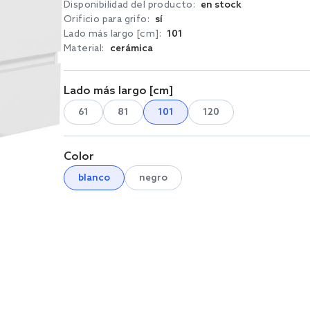
Disponibilidad del producto:
en stock
Orificio para grifo:
sí
Lado más largo [cm]:
101
Material:
cerámica
Lado más largo [cm]
61
81
101
120
Color
blanco
negro