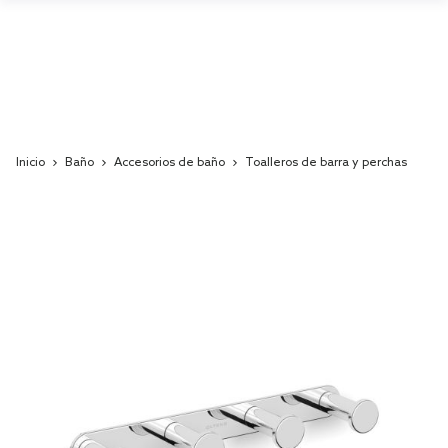
Inicio
Baño
Accesorios de baño
Toalleros de barra y perchas
Skip
to
the
end
of
the
images
gallery