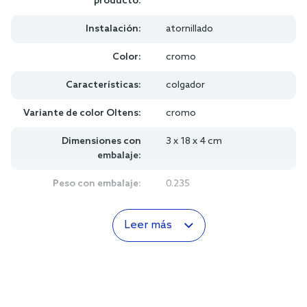
producto:
Instalación:
atornillado
Color:
cromo
Características:
colgador
Variante de color Oltens:
cromo
Dimensiones con
3 x 18 x 4 cm
embalaje:
Peso con embalaje:
0.235
Leer más