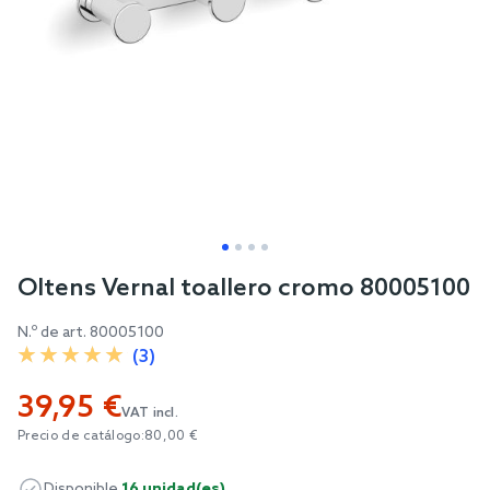
Skip
Oltens Vernal toallero cromo 80005100
to
N.º de art.
80005100
the
(3)
beginning
of
39,95 €
the
VAT incl.
Precio de catálogo:
80,00 €
images
gallery
Disponible
16 unidad(es)