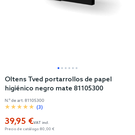
Skip
Oltens Tved portarrollos de papel
to
higiénico negro mate 81105300
the
beginning
N.º de art.
81105300
of
(3)
the
39,95 €
images
VAT incl.
gallery
Precio de catálogo:
80,00 €