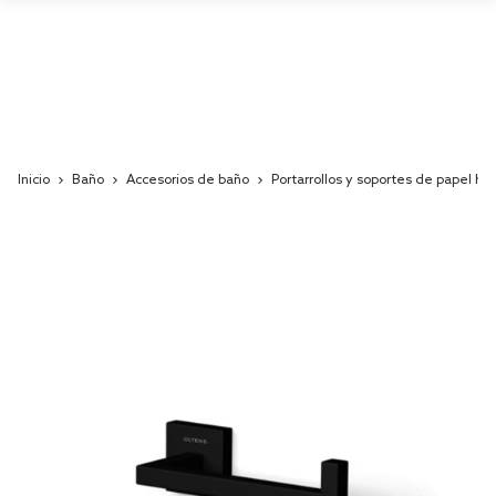
Inicio
Baño
Accesorios de baño
Portarrollos y soportes de papel hig
Skip
to
the
end
of
the
images
gallery