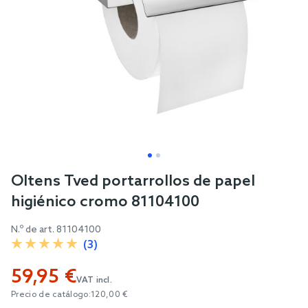
Skip
Oltens Tved portarrollos de papel
to
higiénico cromo 81104100
the
beginning
N.º de art.
81104100
of
(3)
the
59,95 €
images
VAT incl.
gallery
Precio de catálogo:
120,00 €