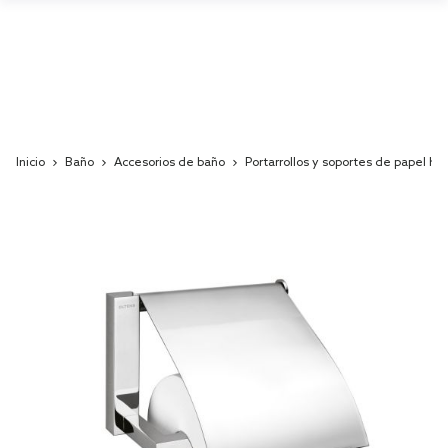
Inicio
Baño
Accesorios de baño
Portarrollos y soportes de papel hig
Skip
to
the
end
of
the
images
gallery