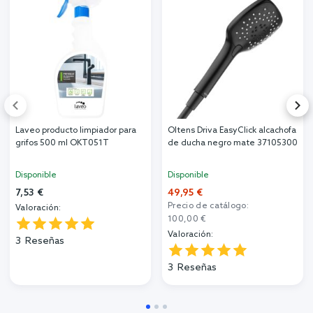
Laveo producto limpiador para
Oltens Driva EasyClick alcachofa
grifos 500 ml OKT051T
de ducha negro mate 37105300
Disponible
Disponible
7,53 €
49,95 €
Precio de catálogo:
Valoración:
100,00 €
Valoración:
3
Reseñas
3
Reseñas