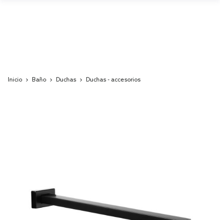
Inicio
Baño
Duchas
Duchas - accesorios
Skip
to
the
end
of
the
images
gallery