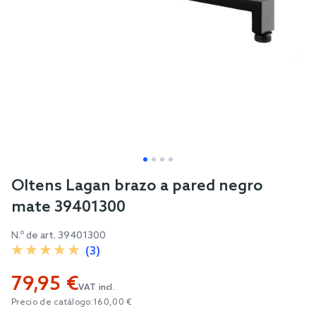
Skip
Oltens Lagan brazo a pared negro
to
mate 39401300
the
beginning
N.º de art.
39401300
of
(3)
the
79,95 €
images
VAT incl.
gallery
Precio de catálogo:
160,00 €