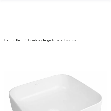
Inicio
Baño
Lavabos y fregaderos
Lavabos
Skip
to
the
end
of
the
images
gallery