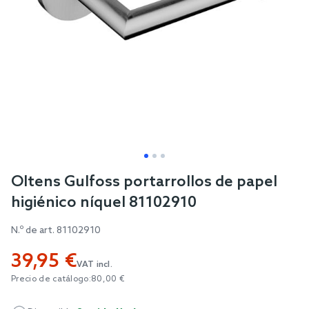
Skip
Oltens Gulfoss portarrollos de papel
to
higiénico níquel 81102910
the
beginning
N.º de art.
81102910
of
39,95 €
the
VAT incl.
images
Precio de catálogo:
80,00 €
gallery