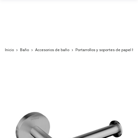
Inicio
Baño
Accesorios de baño
Portarrollos y soportes de papel hig
Skip
to
the
end
of
the
images
gallery