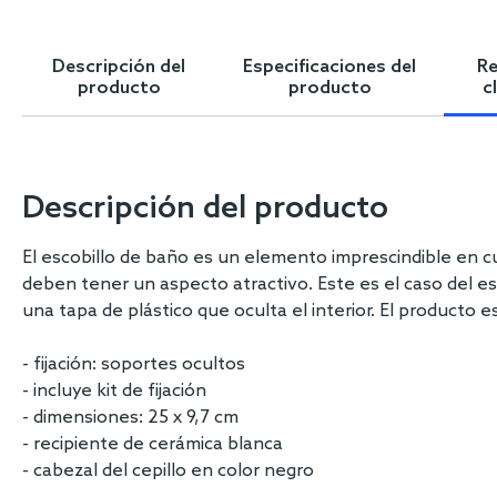
Skip
to
the
Descripción del
Especificaciones del
Re
beginning
producto
producto
c
of
the
images
gallery
Descripción del producto
El escobillo de baño es un elemento imprescindible en c
deben tener un aspecto atractivo. Este es el caso del es
una tapa de plástico que oculta el interior. El producto
- fijación: soportes ocultos
- incluye kit de fijación
- dimensiones: 25 x 9,7 cm
- recipiente de cerámica blanca
- cabezal del cepillo en color negro