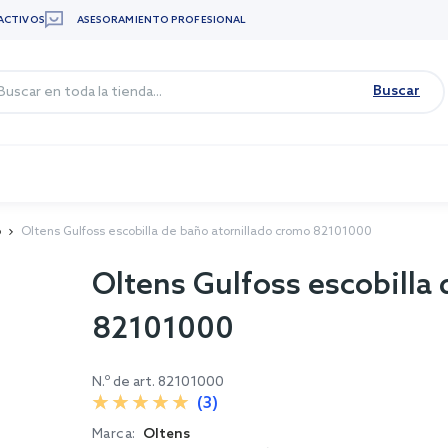
ACTIVOS
ASESORAMIENTO PROFESIONAL
Buscar
o
Oltens Gulfoss escobilla de baño atornillado cromo 82101000
Oltens Gulfoss escobilla
82101000
N.º de art.
82101000
(3)
Marca:
Oltens