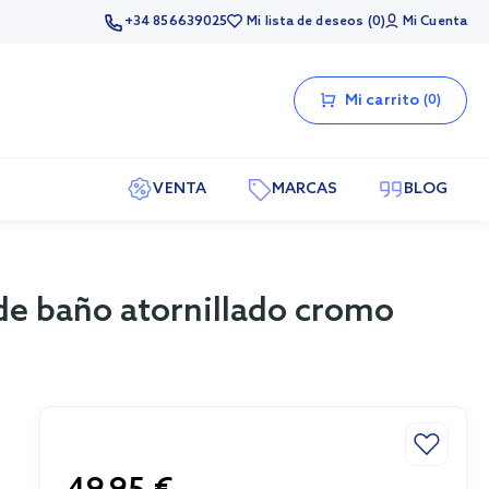
+34 856639025
Mi lista de deseos
0
Mi Cuenta
Mi carrito
0
VENTA
MARCAS
BLOG
 de baño atornillado cromo