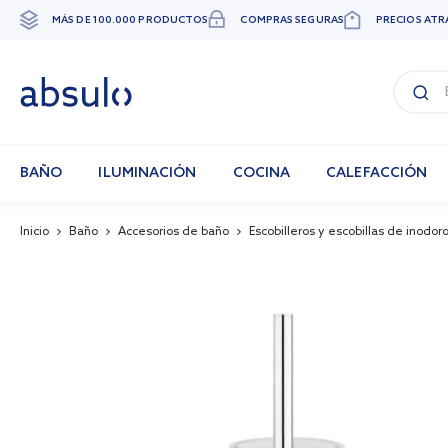
MÁS DE 100.000 PRODUCTOS
COMPRAS SEGURAS
PRECIOS ATR
Ir
al
contenido
BAÑO
ILUMINACIÓN
COCINA
CALEFACCIÓN
Inicio
Baño
Accesorios de baño
Escobilleros y escobillas de inodor
Skip
to
the
end
of
the
images
gallery