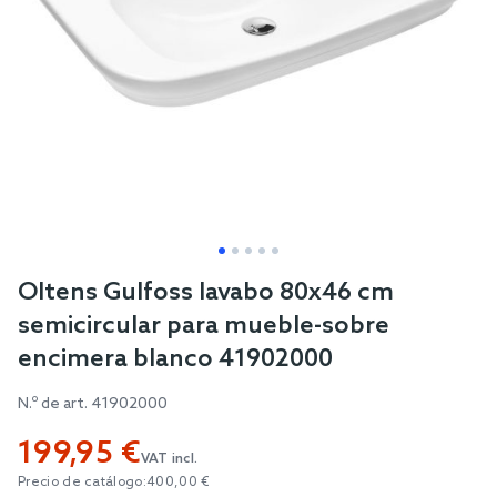
Skip
Oltens Gulfoss lavabo 80x46 cm
to
semicircular para mueble-sobre
the
encimera blanco 41902000
beginning
of
N.º de art.
41902000
the
199,95 €
images
VAT incl.
gallery
Precio de catálogo:
400,00 €