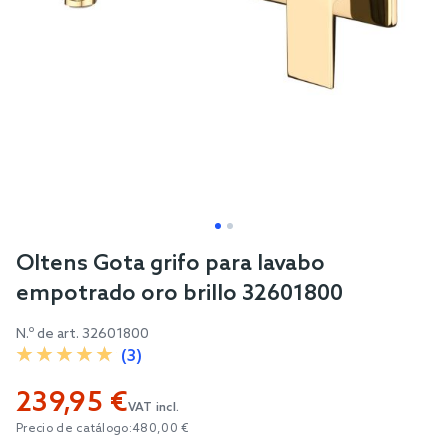
Skip
Oltens Gota grifo para lavabo
to
empotrado oro brillo 32601800
the
beginning
N.º de art.
32601800
of
(3)
the
239,95 €
images
VAT incl.
gallery
Precio de catálogo:
480,00 €