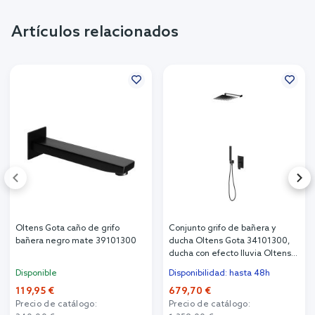
Artículos relacionados
Oltens Gota caño de grifo
Conjunto grifo de bañera y
bañera negro mate 39101300
ducha Oltens Gota 34101300,
ducha con efecto lluvia Oltens
Vindel 37001300, 39401300,
Disponible
Disponibilidad: hasta 48h
39303300, 37103300,
119,95 €
679,70 €
37200300
Precio de catálogo:
Precio de catálogo: