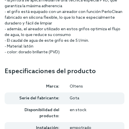
- la pintura se aplica mediante una técnica especial PVD, que
garantiza la máxima adherencia
- el grifo está equipado con un aireador con función PerloClean
fabricado en silicona flexible, lo que lo hace especialmente
duradero y fácil de limpiar
- además, el aireador utilizado en estos grifos optimiza el flujo
de agua, lo que reduce su consumo
- El caudal de agua de este grifo es de 5 l/min.
- Material: latón
- color: dorado brillante (PVD)
Especificaciones del producto
Marca:
Oltens
Serie del fabricante:
Gota
Disponibilidad del
en stock
producto:
Instalación:
empotrado