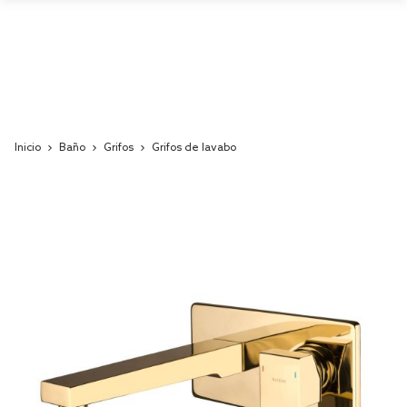
Inicio
Baño
Grifos
Grifos de lavabo
Skip
to
the
end
of
the
images
gallery