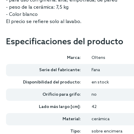
- para uso con grifería: alta, empotrada, de pared
- peso de la cerámica: 7,5 kg
- Color blanco
El precio se refiere solo al lavabo.
Especificaciones del producto
Marca:
Oltens
Serie del fabricante:
Fana
Disponibilidad del producto:
en stock
Orificio para grifo:
no
Lado más largo [cm]:
42
Material:
cerámica
Tipo:
sobre encimera