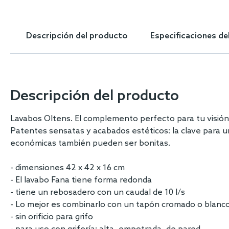
Skip
to
the
Descripción del producto
Especificaciones de
beginning
of
the
images
gallery
Descripción del producto
Lavabos Oltens. El complemento perfecto para tu visió
Patentes sensatas y acabados estéticos: la clave para u
económicas también pueden ser bonitas.
- dimensiones 42 x 42 x 16 cm
- El lavabo Fana tiene forma redonda
- tiene un rebosadero con un caudal de 10 l/s
- Lo mejor es combinarlo con un tapón cromado o blanco t
- sin orificio para grifo