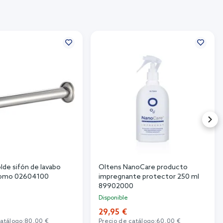
lde sifón de lavabo
Oltens NanoCare producto
cromo 02604100
impregnante protector 250 ml
89902000
Disponible
29,95 €
catálogo:
80,00 €
Precio de catálogo:
60,00 €