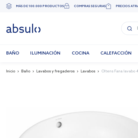
MÁS DE 100.000 PRODUCTOS
COMPRAS SEGURAS
PRECIOS ATR
Ir
al
contenido
BAÑO
ILUMINACIÓN
COCINA
CALEFACCIÓN
Inicio
Baño
Lavabos y fregaderos
Lavabos
Oltens Fana lavabo 4
Skip
to
the
end
of
the
images
gallery