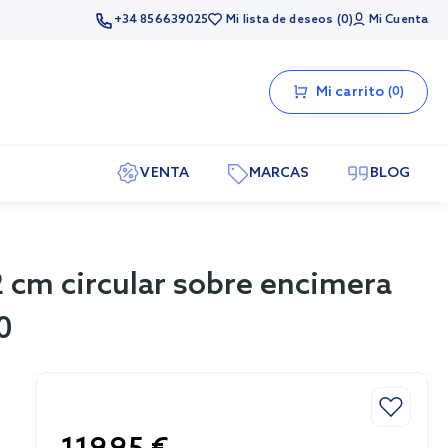
+34 856639025
Mi lista de deseos
0
Mi Cuenta
Mi carrito
0
VENTA
MARCAS
BLOG
 cm circular sobre encimera
0