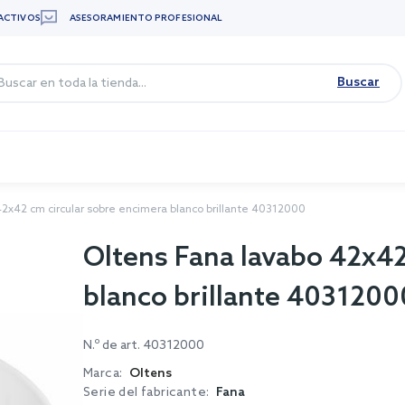
ACTIVOS
ASESORAMIENTO PROFESIONAL
Buscar
2x42 cm circular sobre encimera blanco brillante 40312000
Oltens Fana lavabo 42x42
blanco brillante 4031200
N.º de art.
40312000
Marca:
Oltens
Serie del fabricante:
Fana