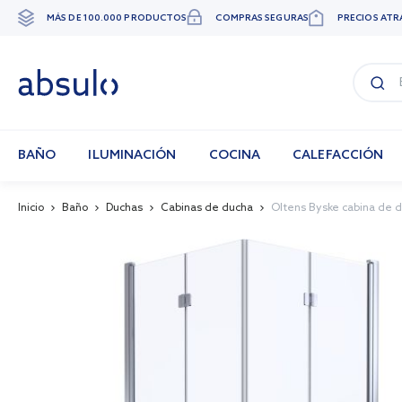
MÁS DE 100.000 PRODUCTOS
COMPRAS SEGURAS
PRECIOS ATR
Ir
al
contenido
BAÑO
ILUMINACIÓN
COCINA
CALEFACCIÓN
Inicio
Baño
Duchas
Cabinas de ducha
Oltens Byske cabina de 
Skip
to
the
end
of
the
images
gallery