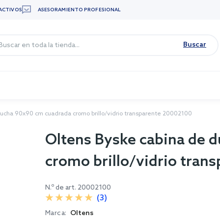
ACTIVOS
ASESORAMIENTO PROFESIONAL
Buscar
ducha 90x90 cm cuadrada cromo brillo/vidrio transparente 20002100
Oltens Byske cabina de 
cromo brillo/vidrio tra
N.º de art.
20002100
(3)
Marca:
Oltens