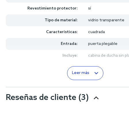
Revestimiento protector:
sí
Tipo de material:
vidrio transparente
Características:
cuadrada
Entrada:
puerta plegable
Incluye:
cabina de ducha sin p
Leer más
Reseñas de cliente
(3)