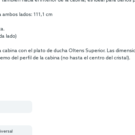
tas también hacia el interior de la cabina, es ideal para ba
a ambos lados: 111,1 cm
a.
da lado)
la cabina con el plato de ducha Oltens Superior. Las dimensi
mo del perfil de la cabina (no hasta el centro del cristal).
iversal