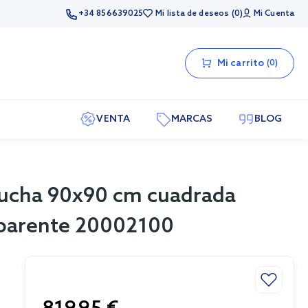
+34 856639025
Mi lista de deseos
0
Mi Cuenta
Mi carrito
0
VENTA
MARCAS
BLOG
ducha 90x90 cm cuadrada
nsparente 20002100