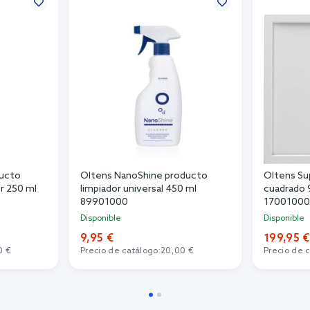
ducto
Oltens NanoShine producto
Oltens Su
r 250 ml
limpiador universal 450 ml
cuadrado 
89901000
17001000
Disponible
Disponible
9,95 €
199,95 €
0 €
Precio de catálogo:
20,00 €
Precio de 