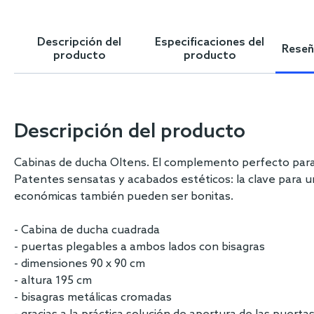
Skip
to
the
Descripción del
Especificaciones del
Reseña
beginning
producto
producto
of
the
images
gallery
Descripción del producto
Cabinas de ducha Oltens. El complemento perfecto para
Patentes sensatas y acabados estéticos: la clave para u
económicas también pueden ser bonitas.
- Cabina de ducha cuadrada
- puertas plegables a ambos lados con bisagras
- dimensiones 90 x 90 cm
- altura 195 cm
- bisagras metálicas cromadas