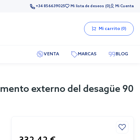
+34 856639025
Mi lista de deseos
0
Mi Cuenta
Mi carrito
0
VENTA
MARCAS
BLOG
mento externo del desagüe 90