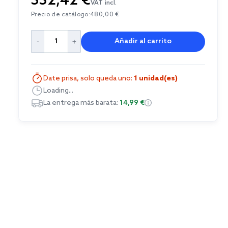
332,42 €
VAT incl.
Precio de catálogo:
480,00 €
Añadir al carrito
Date prisa, solo queda uno:
1 unidad(es)
Loading...
La entrega más barata:
14,99 €