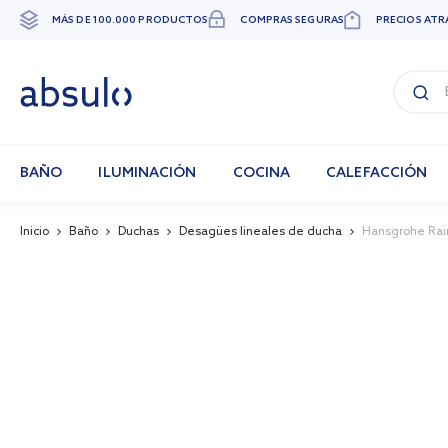
MÁS DE 100.000 PRODUCTOS
COMPRAS SEGURAS
PRECIOS ATR
Ir
al
contenido
BAÑO
ILUMINACIÓN
COCINA
CALEFACCIÓN
Inicio
Baño
Duchas
Desagües lineales de ducha
Hansgrohe Rai
Skip
to
the
end
of
the
images
gallery