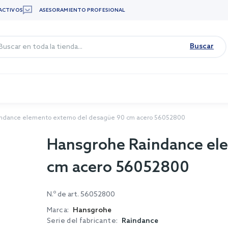
ACTIVOS
ASESORAMIENTO PROFESIONAL
Buscar
ndance elemento externo del desagüe 90 cm acero 56052800
Hansgrohe Raindance ele
cm acero 56052800
N.º de art.
56052800
Marca:
Hansgrohe
Serie del fabricante:
Raindance