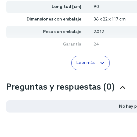
Longitud [cm]:
90
Dimensiones con embalaje:
36 x 22 x 117 cm
Peso con embalaje:
2.012
Garantía:
24
Leer más
Preguntas y respuestas (0)
No hay 