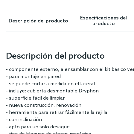
Skip
to
the
Especificaciones del
Descripción del producto
beginning
producto
of
the
images
gallery
Descripción del producto
- componente externo, a ensamblar con el kit básico ve
- para montaje en pared
- se puede cortar a medida en el lateral
- incluye: cubierta desmontable Dryphon
- superficie fácil de limpiar
- nueva construcción, renovación
- herramienta para retirar fácilmente la rejilla
- con inclinación
- apto para un solo desagüe