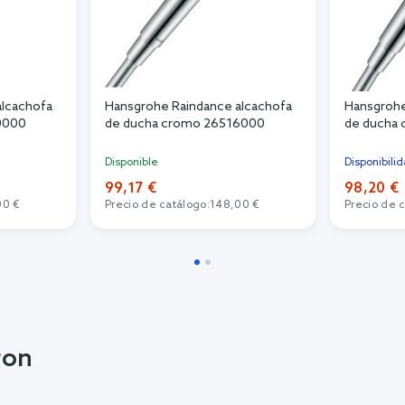
alcachofa
Hansgrohe Raindance alcachofa
Hansgrohe
0000
de ducha cromo 26516000
de ducha
Disponible
Disponibili
99,17 €
98,20 €
00 €
Precio de catálogo:
148,00 €
Precio de 
ron