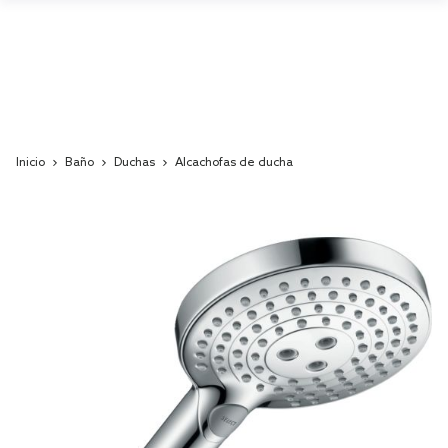
Inicio
Baño
Duchas
Alcachofas de ducha
Skip
to
the
end
of
the
images
gallery