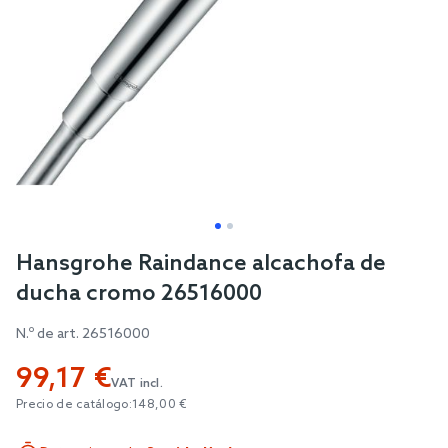
Skip
Hansgrohe Raindance alcachofa de
to
ducha cromo 26516000
the
beginning
N.º de art.
26516000
of
99,17 €
the
VAT incl.
images
Precio de catálogo:
148,00 €
gallery