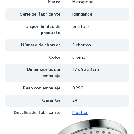
Marca:
Hansgrohe
Serie del fabricante:
Raindance
Disponibilidad del
en stock
producto:
Número de chorros:
3 chorros
Color:
cromo
Dimensiones con
17 x 5 x 33 cm
embalaje:
Peso con embalaje:
0.290
Garantía:
24
Detalles del fabricante:
Mostrar