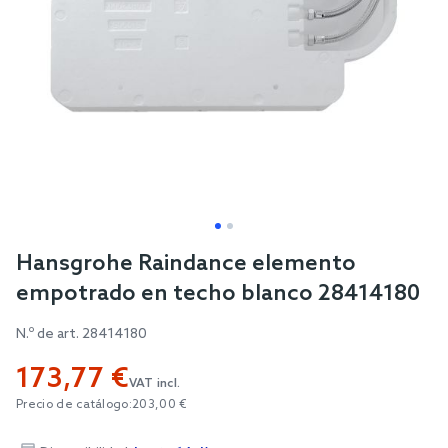
Skip
Hansgrohe Raindance elemento
to
empotrado en techo blanco 28414180
the
beginning
N.º de art.
28414180
of
173,77 €
the
VAT incl.
images
Precio de catálogo:
203,00 €
gallery