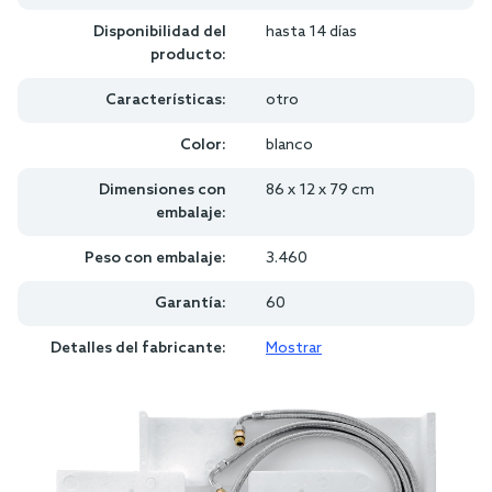
Disponibilidad del
hasta 14 días
producto:
Características:
otro
Color:
blanco
Dimensiones con
86 x 12 x 79 cm
embalaje:
Peso con embalaje:
3.460
Garantía:
60
Detalles del fabricante:
Mostrar