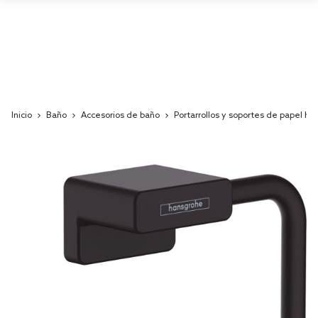
Inicio
Baño
Accesorios de baño
Portarrollos y soportes de papel hig
Skip
to
the
end
of
the
images
gallery