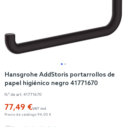
Skip
Hansgrohe AddStoris portarrollos de
to
papel higiénico negro 41771670
the
beginning
N.º de art.
41771670
of
77,49 €
the
VAT incl.
images
Precio de catálogo:
94,00 €
gallery