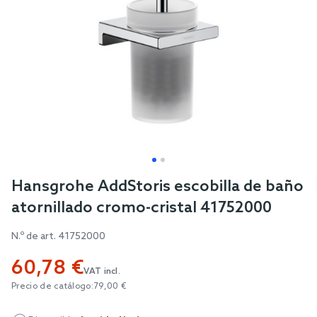
Skip
Hansgrohe AddStoris escobilla de baño
to
atornillado cromo-cristal 41752000
the
beginning
N.º de art.
41752000
of
60,78 €
the
VAT incl.
images
Precio de catálogo:
79,00 €
gallery