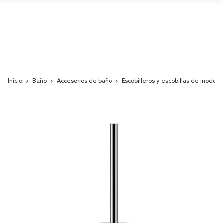
Inicio
Baño
Accesorios de baño
Escobilleros y escobillas de inodoro
Skip
to
the
end
of
the
images
gallery