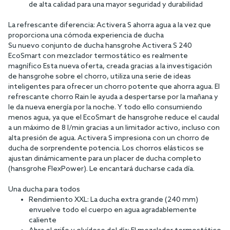
de alta calidad para una mayor seguridad y durabilidad
La refrescante diferencia: Activera S ahorra agua a la vez que
proporciona una cómoda experiencia de ducha
Su nuevo conjunto de ducha hansgrohe Activera S 240
EcoSmart con mezclador termostático es realmente
magnífico Esta nueva oferta, creada gracias a la investigación
de hansgrohe sobre el chorro, utiliza una serie de ideas
inteligentes para ofrecer un chorro potente que ahorra agua. El
refrescante chorro Rain le ayuda a despertarse por la mañana y
le da nueva energía por la noche. Y todo ello consumiendo
menos agua, ya que el EcoSmart de hansgrohe reduce el caudal
a un máximo de 8 l/min gracias a un limitador activo, incluso con
alta presión de agua. Activera S impresiona con un chorro de
ducha de sorprendente potencia. Los chorros elásticos se
ajustan dinámicamente para un placer de ducha completo
(hansgrohe FlexPower). Le encantará ducharse cada día.
Una ducha para todos
Rendimiento XXL: La ducha extra grande (240 mm)
envuelve todo el cuerpo en agua agradablemente
caliente