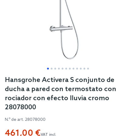
Skip
Hansgrohe Activera S conjunto de
to
ducha a pared con termostato con
the
rociador con efecto lluvia cromo
beginning
28078000
of
the
N.º de art.
28078000
images
gallery
461,00 €
VAT incl.