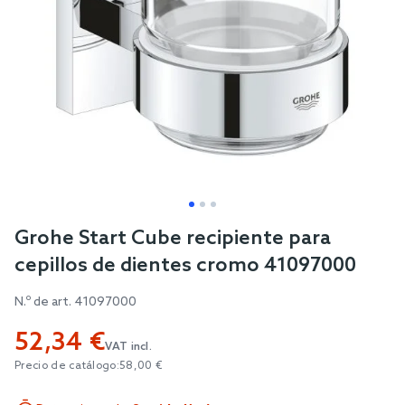
Skip
Grohe Start Cube recipiente para
to
cepillos de dientes cromo 41097000
the
beginning
N.º de art.
41097000
of
52,34 €
the
VAT incl.
images
Precio de catálogo:
58,00 €
gallery