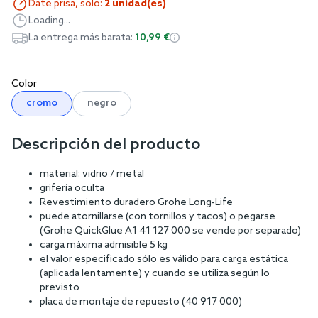
Date prisa, solo:
2 unidad(es)
Loading...
La entrega más barata:
10,99 €
Color
cromo
negro
Descripción del producto
material: vidrio / metal
grifería oculta
Revestimiento duradero Grohe Long-Life
puede atornillarse (con tornillos y tacos) o pegarse
(Grohe QuickGlue A1 41 127 000 se vende por separado)
carga máxima admisible 5 kg
el valor especificado sólo es válido para carga estática
(aplicada lentamente) y cuando se utiliza según lo
previsto
placa de montaje de repuesto (40 917 000)