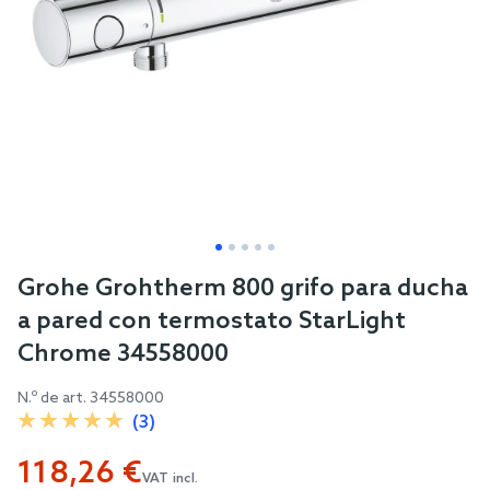
Skip
Grohe Grohtherm 800 grifo para ducha
to
a pared con termostato StarLight
the
Chrome 34558000
beginning
of
N.º de art.
34558000
the
(3)
images
118,26 €
gallery
VAT incl.