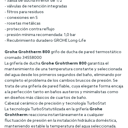
- Salida de ducha inferior de 1/2"
- válvulas de retención integradas
- filtros para residuos
- conexiones en S
- rosetas metálicas
- protección contra reflujo
- presión mínima recomendada: 1,0 bar
- Recubrimiento duradero GROHE Long-Life
Grohe Grohtherm 800
grifo de ducha de pared termostático
cromado 34558000
La grifería de ducha
Grohe Grohtherm 800
garantiza el
mantenimiento de una temperatura constante y seleccionada
del agua desde los primeros segundos del baño, eliminando por
completo el problema de los cambios bruscos de presión. Se
trata de una grifería de pared fiable, cuya elegante forma encaja
a la perfección tanto en baños austeros y minimalistas como
en diseños más clásicos de cuartos de baño.
Cabezal cerámico de precisión y tecnología TurboStat
La tecnología TurboStat
utilizada en la grifería
Grohe
Grohtherm
reacciona instantáneamente a cualquier
fluctuación de presión en la instalación hidráulica doméstica,
manteniendo estable la temperatura del agua seleccionada.