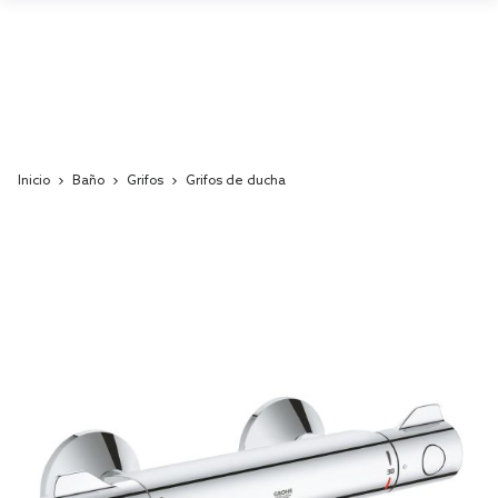
Inicio
Baño
Grifos
Grifos de ducha
Skip
to
the
end
of
the
images
gallery