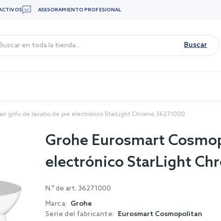
ACTIVOS
ASESORAMIENTO PROFESIONAL
Buscar
n grifo de lavabo de pie electrónico StarLight Chrome 36271000
Grohe Eurosmart Cosmopol
electrónico StarLight C
N.º de art.
36271000
Marca:
Grohe
Serie del fabricante:
Eurosmart Cosmopolitan