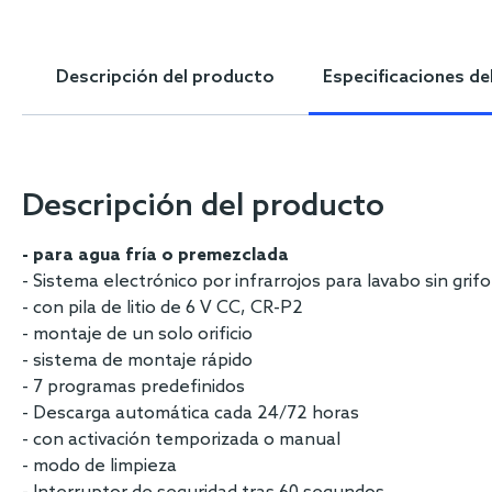
Skip
to
the
Descripción del producto
Especificaciones de
beginning
of
the
images
gallery
Descripción del producto
- para agua fría o premezclada
- Sistema electrónico por infrarrojos para lavabo sin grif
- con pila de litio de 6 V CC, CR-P2
- montaje de un solo orificio
- sistema de montaje rápido
- 7 programas predefinidos
- Descarga automática cada 24/72 horas
- con activación temporizada o manual
- modo de limpieza