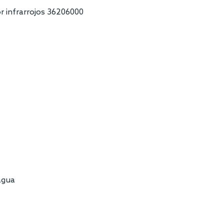
r infrarrojos 36206000
agua