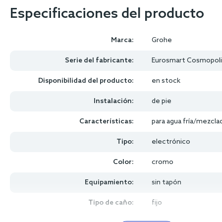
Especificaciones del producto
Marca:
Grohe
Serie del fabricante:
Eurosmart Cosmopoli
Disponibilidad del producto:
en stock
Instalación:
de pie
Características:
para agua fría/mezcla
Tipo:
electrónico
Color:
cromo
Equipamiento:
sin tapón
Tipo de caño:
fijo