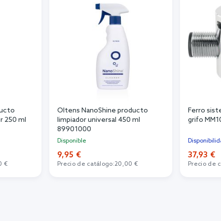
ducto
Oltens NanoShine producto
Ferro sis
r 250 ml
limpiador universal 450 ml
grifo MM1
89901000
Disponible
Disponibilid
9,95 €
37,93 €
0 €
Precio de catálogo:
20,00 €
Precio de 