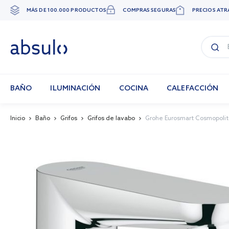
MÁS DE 100.000 PRODUCTOS
COMPRAS SEGURAS
PRECIOS ATR
Ir
al
contenido
BAÑO
ILUMINACIÓN
COCINA
CALEFACCIÓN
Inicio
Baño
Grifos
Grifos de lavabo
Grohe Eurosmart Cosmopolita
Skip
to
the
end
of
the
images
gallery