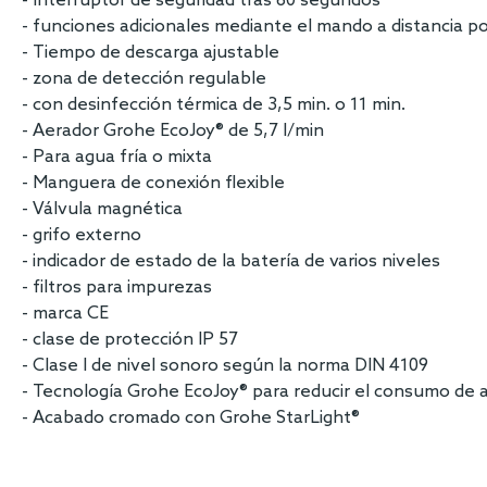
- Interruptor de seguridad tras 60 segundos
- funciones adicionales mediante el mando a distancia po
- Tiempo de descarga ajustable
- zona de detección regulable
- con desinfección térmica de 3,5 min. o 11 min.
- Aerador Grohe EcoJoy® de 5,7 l/min
- Para agua fría o mixta
- Manguera de conexión flexible
- Válvula magnética
- grifo externo
- indicador de estado de la batería de varios niveles
- filtros para impurezas
- marca CE
- clase de protección IP 57
- Clase I de nivel sonoro según la norma DIN 4109
- Tecnología Grohe EcoJoy® para reducir el consumo de 
- Acabado cromado con Grohe StarLight®