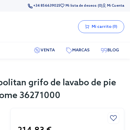
+34 856639025
Mi lista de deseos
0
Mi Cuenta
Mi carrito
0
VENTA
MARCAS
BLOG
itan grifo de lavabo de pie
hrome 36271000