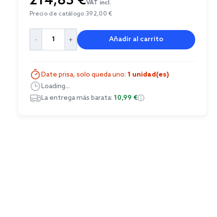
214,83 €
VAT incl.
Precio de catálogo:
392,00 €
Añadir al carrito
Date prisa, solo queda uno:
1 unidad(es)
Loading...
La entrega más barata:
10,99 €