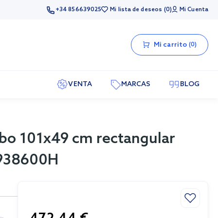
+34 856639025
Mi lista de deseos
0
Mi Cuenta
Mi carrito
0
VENTA
MARCAS
BLOG
bo 101x49 cm rectangular
 3938600H