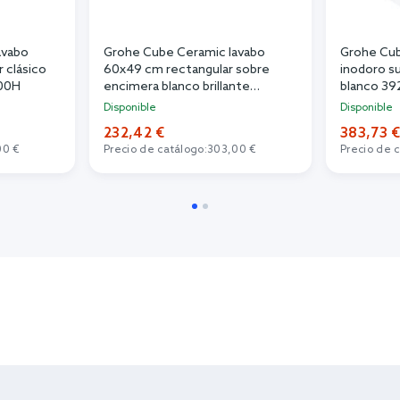
avabo
Grohe Cube Ceramic lavabo
Grohe Cub
 clásico
60x49 cm rectangular sobre
inodoro s
300H
encimera blanco brillante
blanco 3
3947700H
Disponible
Disponible
232,42 €
383,73 
00 €
Precio de catálogo:
303,00 €
Precio de 