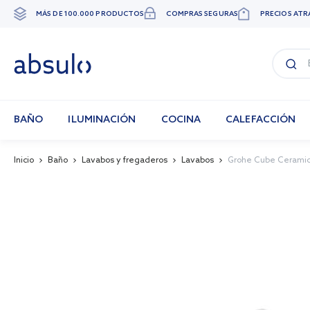
MÁS DE 100.000 PRODUCTOS
COMPRAS SEGURAS
PRECIOS ATR
Ir
al
contenido
BAÑO
ILUMINACIÓN
COCINA
CALEFACCIÓN
Inicio
Baño
Lavabos y fregaderos
Lavabos
Grohe Cube Ceramic 
Skip
to
the
end
of
the
images
gallery