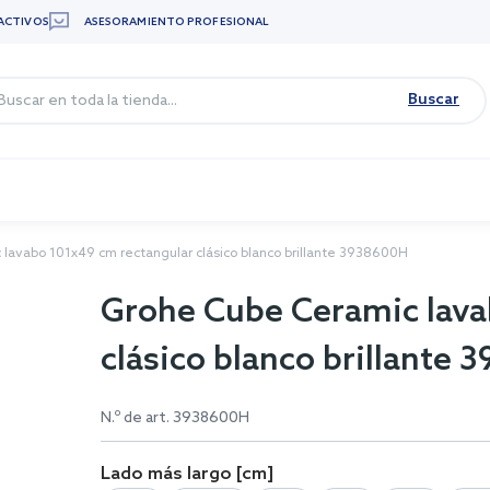
ACTIVOS
ASESORAMIENTO PROFESIONAL
Buscar
lavabo 101x49 cm rectangular clásico blanco brillante 3938600H
Grohe Cube Ceramic lava
clásico blanco brillante
N.º de art.
3938600H
Lado más largo [cm]