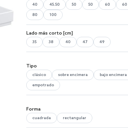
40
45.50
50
50
60
60
80
100
Lado más corto [cm]
35
38
40
47
49
Tipo
clásico
sobre encimera
bajo encimera
empotrado
Forma
cuadrada
rectangular