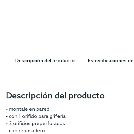
Skip
to
the
beginning
of
the
images
gallery
Descripción del producto
Especificaciones de
Descripción del producto
- montaje en pared
- con 1 orificio para grifería
- 2 orificios preperforados
- con rebosadero