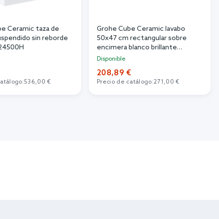
e Ceramic taza de
Grohe Cube Ceramic lavabo
uspendido sin reborde
50x47 cm rectangular sobre
924500H
encimera blanco brillante
3948100H
Disponible
€
208,89 €
catálogo:
536,00 €
Precio de catálogo:
271,00 €