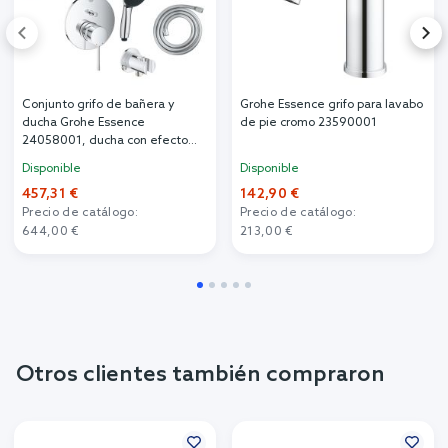
Conjunto grifo de bañera y
Grohe Essence grifo para lavabo
ducha Grohe Essence
de pie cromo 23590001
24058001, ducha con efecto
lluvia Grohe Vitalio Start Shower
Disponible
Disponible
System 26815000, 35600000,
457,31 €
142,90 €
27851000, 26962001,
27940001, 28741002
Precio de catálogo:
Precio de catálogo:
644,00 €
213,00 €
Otros clientes también compraron