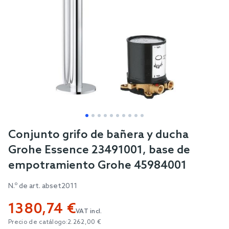
Skip
Conjunto grifo de bañera y ducha
to
Grohe Essence 23491001, base de
the
empotramiento Grohe 45984001
beginning
of
N.º de art.
abset2011
the
1380,74 €
images
VAT incl.
gallery
Precio de catálogo:
2.262,00 €