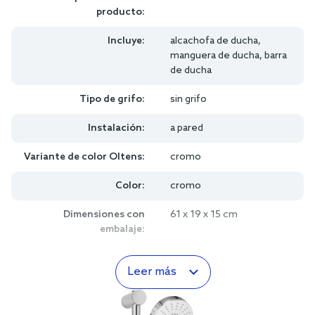
producto:
Incluye:
alcachofa de ducha,
manguera de ducha, barra
de ducha
Tipo de grifo:
sin grifo
Instalación:
a pared
Variante de color Oltens:
cromo
Color:
cromo
Dimensiones con
61 x 19 x 15 cm
embalaje:
Leer más