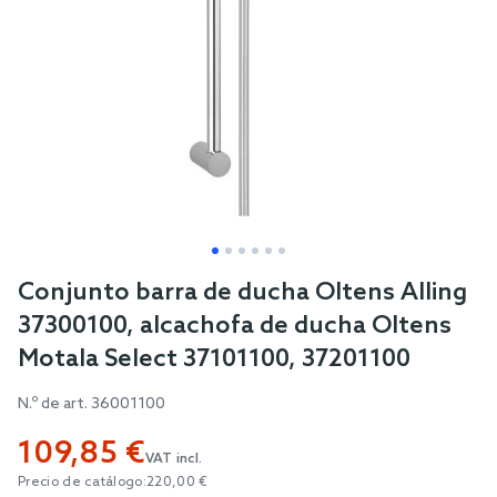
Skip
Conjunto barra de ducha Oltens Alling
to
37300100, alcachofa de ducha Oltens
the
Motala Select 37101100, 37201100
beginning
of
N.º de art.
36001100
the
109,85 €
images
VAT incl.
gallery
Precio de catálogo:
220,00 €