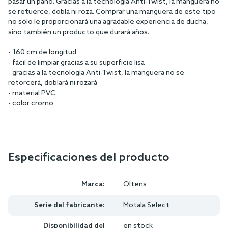
pasar un paño. Gracias a la tecnología Anti-Twist, la manguera no
se retuerce, dobla ni roza. Comprar una manguera de este tipo
no sólo le proporcionará una agradable experiencia de ducha,
sino también un producto que durará años.
- 160 cm de longitud
- fácil de limpiar gracias a su superficie lisa
- gracias a la tecnología Anti-Twist, la manguera no se
retorcerá, doblará ni rozará
- material PVC
- color cromo
Especificaciones del producto
Marca:
Oltens
Serie del fabricante:
Motala Select
Disponibilidad del
en stock