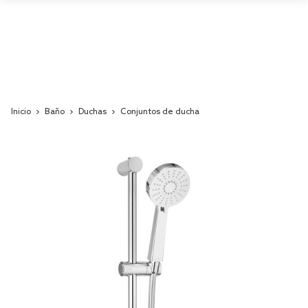
Inicio
Baño
Duchas
Conjuntos de ducha
Skip
to
the
end
of
the
images
gallery