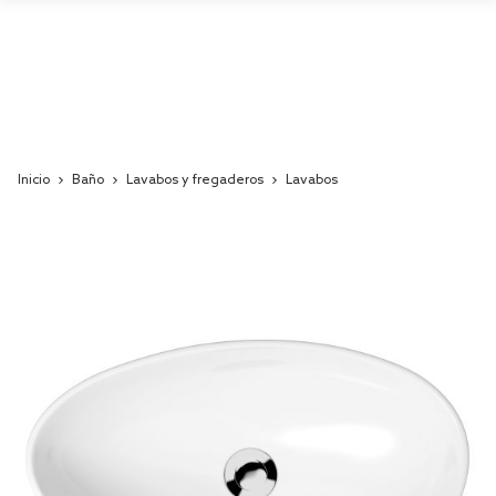
Inicio
Baño
Lavabos y fregaderos
Lavabos
Skip
to
the
end
of
the
images
gallery