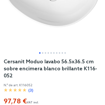
Skip
Cersanit Moduo lavabo 56.5x36.5 cm
to
sobre encimera blanco brillante K116-
the
052
beginning
of
N.º de art.
K116052
the
(3)
images
97,78 €
gallery
VAT incl.