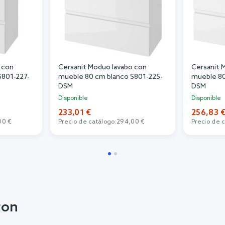
 con
Cersanit Moduo lavabo con
Cersanit 
S801-227-
mueble 80 cm blanco S801-225-
mueble 80
DSM
DSM
Disponible
Disponible
233,01 €
256,83 
00 €
Precio de catálogo:
294,00 €
Precio de 
ron