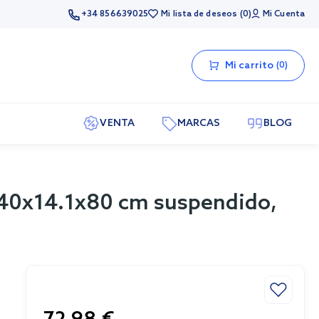
+34 856639025
Mi lista de deseos
0
Mi Cuenta
Mi carrito
0
VENTA
MARCAS
BLOG
 40x14.1x80 cm suspendido,