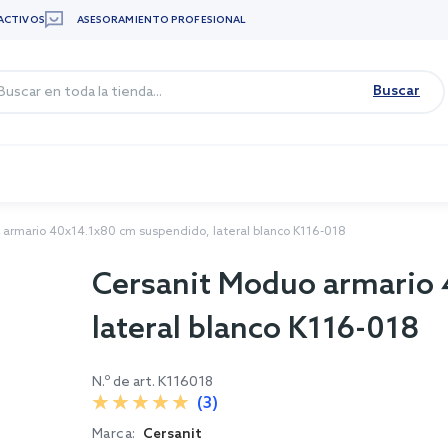
ACTIVOS
ASESORAMIENTO PROFESIONAL
Buscar
 armario 40x14.1x80 cm suspendido, lateral blanco K116-018
Cersanit Moduo armario
lateral blanco K116-018
N.º de art.
K116018
(3)
Marca:
Cersanit