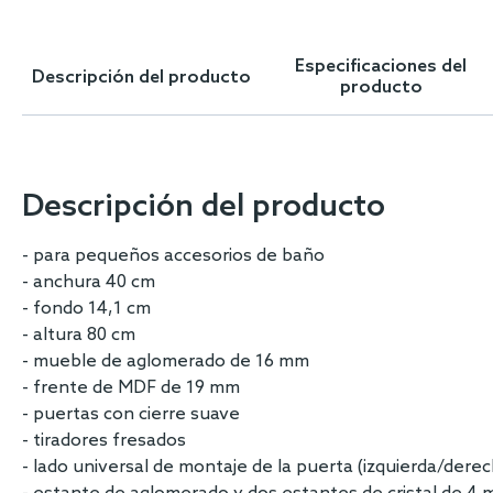
Skip
to
the
Especificaciones del
Descripción del producto
beginning
producto
of
the
images
gallery
Descripción del producto
- para pequeños accesorios de baño
- anchura 40 cm
- fondo 14,1 cm
- altura 80 cm
- mueble de aglomerado de 16 mm
- frente de MDF de 19 mm
- puertas con cierre suave
- tiradores fresados
- lado universal de montaje de la puerta (izquierda/derec