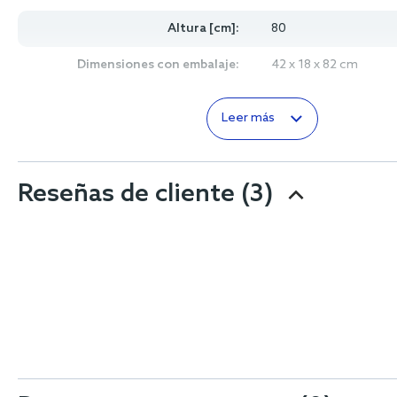
Altura [cm]:
80
Dimensiones con embalaje:
42 x 18 x 82 cm
Leer más
Reseñas de cliente
(3)