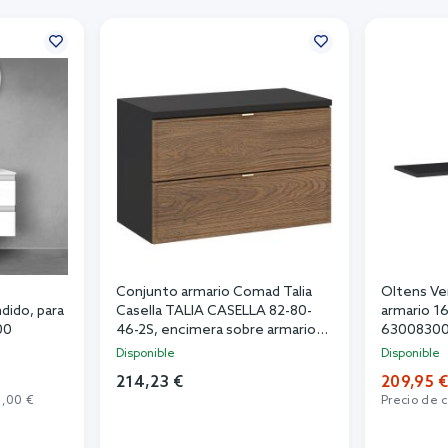
Conjunto armario Comad Talia
Oltens Ve
dido, para
Casella TALIA CASELLA 82-80-
armario 1
00
46-2S, encimera sobre armario
6300830
Comad Talia Casella BLACK 89-
Disponible
Disponible
80-46 L
214,23 €
209,95 
0,00 €
Precio de 