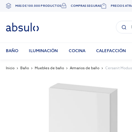
MÁS DE 100.000 PRODUCTOS
COMPRAS SEGURAS
PRECIOS ATR
Ir
al
contenido
BAÑO
ILUMINACIÓN
COCINA
CALEFACCIÓN
Inicio
Baño
Muebles de baño
Armarios de baño
Cersanit Moduo
Skip
to
the
end
of
the
images
gallery