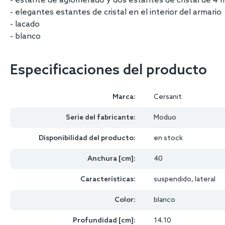
- estante de aglomerado y dos estantes de cristal de 4
- elegantes estantes de cristal en el interior del armario
- lacado
- blanco
Especificaciones del producto
Marca:
Cersanit
Serie del fabricante:
Moduo
Disponibilidad del producto:
en stock
Anchura [cm]:
40
Características:
suspendido, lateral
Color:
blanco
Profundidad [cm]:
14.10