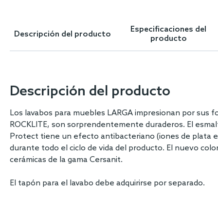
Skip
to
the
Especificaciones del
Descripción del producto
beginning
producto
of
the
images
gallery
Descripción del producto
Los lavabos para muebles LARGA impresionan por sus for
ROCKLITE, son sorprendentemente duraderos. El esmalte
Protect tiene un efecto antibacteriano (iones de plata 
durante todo el ciclo de vida del producto. El nuevo co
cerámicas de la gama Cersanit.
El tapón para el lavabo debe adquirirse por separado.