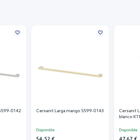
 S599-0142
Cersanit Larga mango S599-0143
Cersanit L
blanco K1
Disponible
Disponible
54,52 €
47,67 €