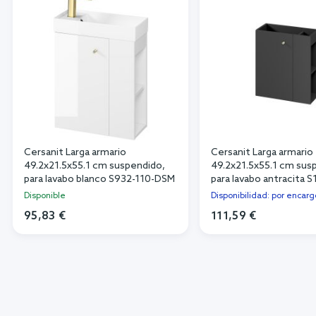
Cersanit Larga armario
Cersanit Larga armario
49.2x21.5x55.1 cm suspendido,
49.2x21.5x55.1 cm sus
para lavabo blanco S932-110-DSM
para lavabo antracita 
DSM
Disponible
Disponibilidad: por encarg
95,83 €
111,59 €