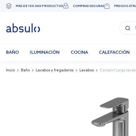
MÁS DE 100.000 PRODUCTOS
COMPRAS SEGURAS
PRECIOS ATR
Ir
al
contenido
BAÑO
ILUMINACIÓN
COCINA
CALEFACCIÓN
Inicio
Baño
Lavabos y fregaderos
Lavabos
Cersanit Larga lava
Skip
to
the
end
of
the
images
gallery