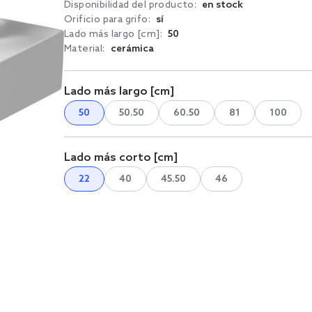
Disponibilidad del producto:
en stock
Orificio para grifo:
sí
Lado más largo [cm]:
50
Material:
cerámica
Lado más largo [cm]
50
50.50
60.50
81
100
Lado más corto [cm]
22
40
45.50
46