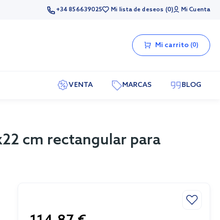
+34 856639025
Mi lista de deseos
0
Mi Cuenta
Mi carrito
0
VENTA
MARCAS
BLOG
x22 cm rectangular para