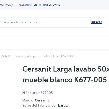
ACTIVOS
ASESORAMIENTO PROFESIONAL
Buscar
bo 50x22 cm rectangular para mueble blanco K677-005
Cersanit Larga lavabo 50
mueble blanco K677-005
N.º de art.
K677005
Marca:
Cersanit
Serie del fabricante:
Larga