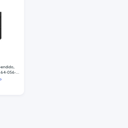
pendido,
S164-056-
o