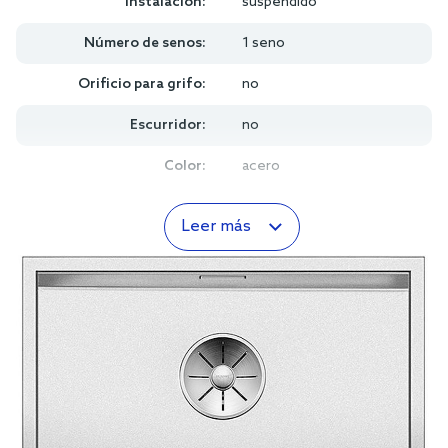
Instalación:
suspendido
Número de senos:
1 seno
Orificio para grifo:
no
Escurridor:
no
Color:
acero
Leer más