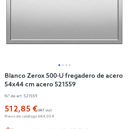
Skip
Blanco Zerox 500-U fregadero de acero
to
54x44 cm acero 521559
the
beginning
N.º de art.
521559
of
512,85 €
the
VAT incl.
images
Precio de catálogo:
684,00 €
gallery