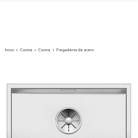
Inicio
Cocina
Cocina
Fregaderos de acero
Skip
to
the
end
of
the
images
gallery