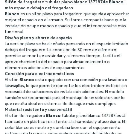
Sifón
de fregadero tubular plano blanco 137287
de Blanco
:
más espacio debajo del fregadero
Blanco
es un sifón plano para fregadero que ayuda a aprovechar
mejor el espacio en el armario. Su forma compacta hace que la
instalación ocupe menos espacio y que el interior resulte más
funcional.
Diseño plano y ahorro de espacio
La versión plana se ha diseñado pensando en el espacio limitado
debajo del fregadero. La conexión de 50 mm de diámetro
permite un montaje estándar y, al mismo tiempo, facilita el
aprovechamiento del espacio para almacenamiento o
elementos adicionales de equipamiento.
Conexión para electrodomésticos
El sifón
Blanco
está equipado con una conexión para lavadora o
lavavajillas, lo que permite conectar los electrodomésticos sin
necesidad de soluciones de instalación adicionales. El modelo
también se recomienda para el montaje de un selector, por lo
que resulta ideal en sistemas de desagüe más complejos.
Material resistente y uso versátil
El sifón de fregadero
Blanco
tubular plano blanco 137287 está
fabricado en plástico resistente a la humedad y al uso diario. El
color blanco es neutro y combina bien con el equipamiento
estándar de la cocina, independientemente del estilo de los