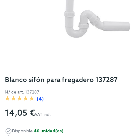
Skip
Blanco sifón para fregadero 137287
to
N.º de art.
137287
the
(4)
beginning
of
14,05 €
the
VAT incl.
images
gallery
Disponible
40 unidad(es)