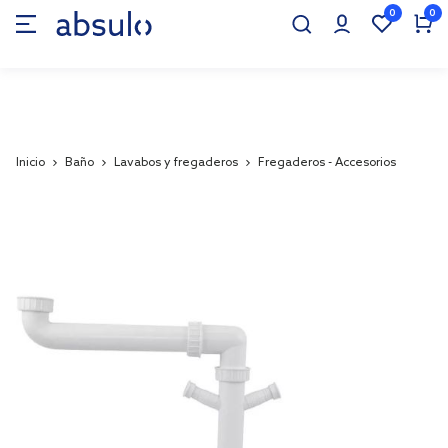
0
0
Inicio
Baño
Lavabos y fregaderos
Fregaderos - Accesorios
Skip
to
the
end
of
the
images
gallery