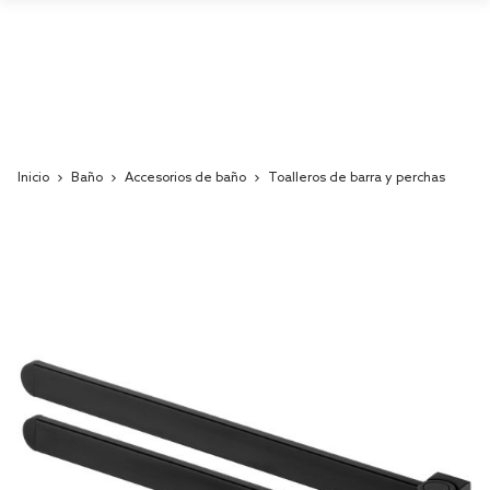
Inicio
Baño
Accesorios de baño
Toalleros de barra y perchas
Skip
to
the
end
of
the
images
gallery