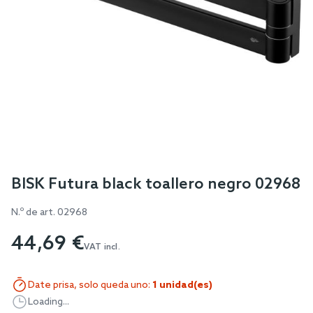
Skip
BISK Futura black toallero negro 02968
to
N.º de art.
02968
the
beginning
44,69 €
of
VAT incl.
the
images
Date prisa, solo queda uno:
1 unidad(es)
gallery
Loading...