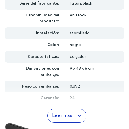
Serie del fabricante:
Futura black
Disponibilidad del
en stock
producto:
Instalación:
atornillado
Color:
negro
Características:
colgador
Dimensiones con
9 x 48 x 6 cm
embalaje:
Peso con embalaje:
0.892
Garantía:
24
Leer más