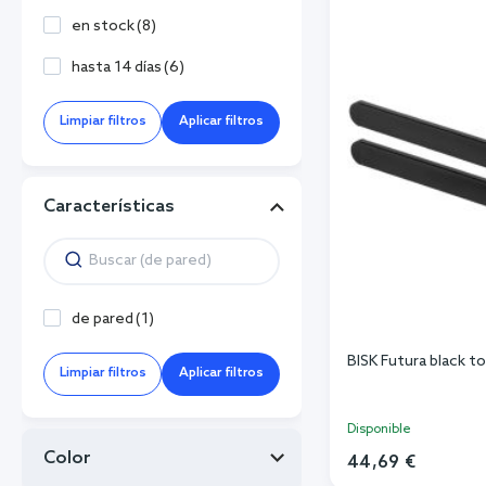
en stock
(
8
)
hasta 14 días
(
6
)
Limpiar filtros
Aplicar filtros
Características
de pared
(
1
)
BISK Futura black t
Limpiar filtros
Aplicar filtros
Disponible
Color
44,69 €