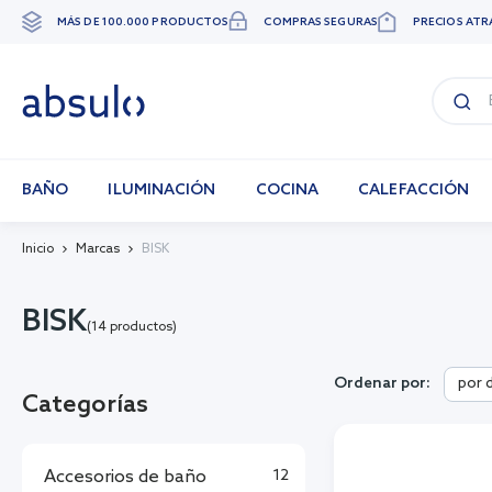
MÁS DE 100.000 PRODUCTOS
COMPRAS SEGURAS
PRECIOS ATR
Ir
al
contenido
BAÑO
ILUMINACIÓN
COCINA
CALEFACCIÓN
Inicio
Marcas
BISK
BISK
(14 productos)
por 
Ordenar por:
Categorías
Accesorios de baño
12