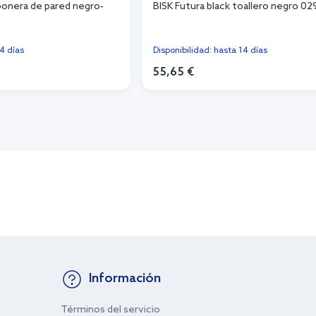
abonera de pared negro-
BISK Futura black toallero negro 0
14 días
Disponibilidad: hasta 14 días
55,65 €
r al carrito
Añadir al carrito
Información
Términos del servicio