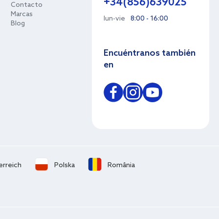
+34(856)639025
Contacto
Marcas
lun-vie
8:00 - 16:00
Blog
Encuéntranos también
en
erreich
Polska
România