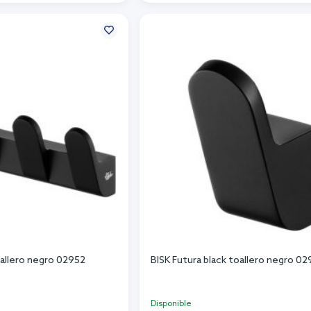
r al carrito
Añadir al carrito
oallero negro 02952
BISK Futura black toallero negro 0
Disponible