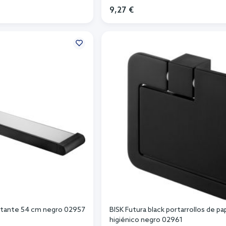
9,27 €
r al carrito
Añadir al carrito
estante 54 cm negro 02957
BISK Futura black portarrollos de pa
higiénico negro 02961