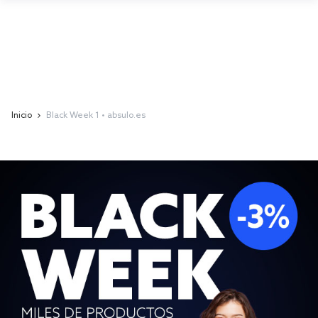
Inicio
Black Week 1 • absulo.es