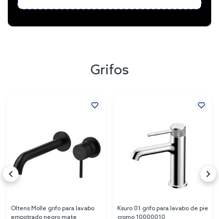
Grifos
Oltens Molle grifo para lavabo
Ksuro 01 grifo para lavabo de pie
empotrado negro mate
cromo 10000010