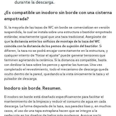
durante la descarga.
¿Es compatible un inodoro sin borde con una cisterna
empotrada?
Sí, la mayoría de las tazas de WC sin borde se comercializan en versión
suspendida, la cual se instala sobre una estructura o bastidor empotrado
estándar, exactamente igual que una taza tradicional. Asegúrate de
que
la distancia entre los orificios de montaje de la taza del WC
coincida con la distancia de los pernos de sujeción del bastidor
. Si
difieren, la taza no se podrá encajar correctamente en la estructura, y
cualquier intento de "forzar el ajuste" puede generar tensiones que
terminen agrietando la cerámica. Si la distancia es compatible, basta
con deslizar la taza sobre los pernos y apretar las tuercas. Una vez
completado el revestimiento, todo el mecanismo de descarga queda
oculto dentro de la pared, quedando a la vista únicamente la taza y el
pulsador de descarga.
Inodoro sin borde. Resumen.
El inodoro sin borde está diseñado específicamente para facilitar el
mantenimiento de la limpieza y reducir el consumo de agua en cada
descarga. La forma depurada de la taza, sus paredes lisas y, en muchos
casos, el uso de una tapa extraplana hacen que se integre a la
perfección en los diseños de baños más modernos. Aunque por lo