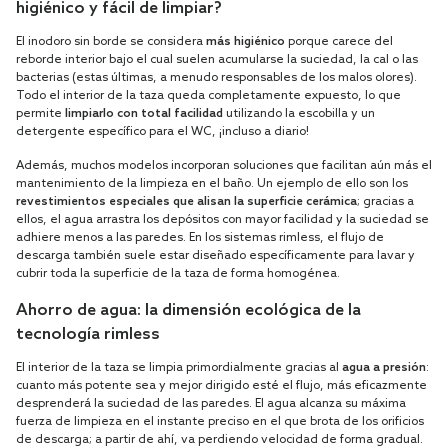
higiénico y fácil de limpiar?
El inodoro sin borde se considera
más higiénico
porque carece del
reborde interior bajo el cual suelen acumularse la suciedad, la cal o las
bacterias (estas últimas, a menudo responsables de los malos olores).
Todo el interior de la taza queda completamente expuesto, lo que
permite
limpiarlo con total facilidad
utilizando la escobilla y un
detergente específico para el WC, ¡incluso a diario!
Además, muchos modelos incorporan soluciones que facilitan aún más el
mantenimiento de la limpieza en el baño. Un ejemplo de ello son los
revestimientos especiales que alisan la superficie cerámica
; gracias a
ellos, el agua arrastra los depósitos con mayor facilidad y la suciedad se
adhiere menos a las paredes. En los sistemas rimless, el flujo de
descarga también suele estar diseñado específicamente para lavar y
cubrir toda la superficie de la taza de forma homogénea.
Ahorro de agua: la dimensión ecológica de la
tecnología rimless
El interior de la taza se limpia primordialmente gracias al
agua a presión
:
cuanto más potente sea y mejor dirigido esté el flujo, más eficazmente
desprenderá la suciedad de las paredes. El agua alcanza su máxima
fuerza de limpieza en el instante preciso en el que brota de los orificios
de descarga; a partir de ahí, va perdiendo velocidad de forma gradual.