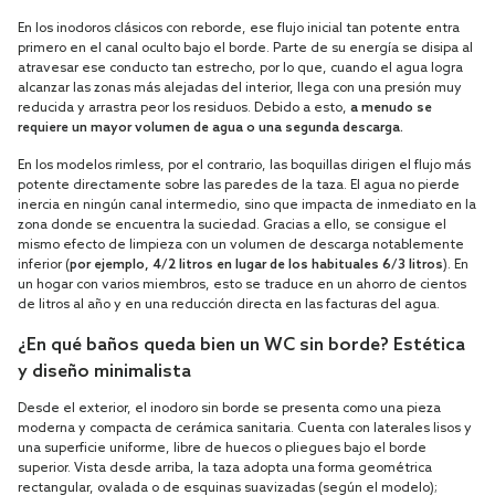
En los inodoros clásicos con reborde, ese flujo inicial tan potente entra
primero en el canal oculto bajo el borde. Parte de su energía se disipa al
atravesar ese conducto tan estrecho, por lo que, cuando el agua logra
alcanzar las zonas más alejadas del interior, llega con una presión muy
reducida y arrastra peor los residuos. Debido a esto,
a menudo se
requiere un mayor volumen de agua o una segunda descarga.
En los modelos rimless, por el contrario, las boquillas dirigen el flujo más
potente directamente sobre las paredes de la taza. El agua no pierde
inercia en ningún canal intermedio, sino que impacta de inmediato en la
zona donde se encuentra la suciedad. Gracias a ello, se consigue el
mismo efecto de limpieza con un volumen de descarga notablemente
inferior (
por ejemplo, 4/2 litros en lugar de los habituales 6/3 litros
). En
un hogar con varios miembros, esto se traduce en un ahorro de cientos
de litros al año y en una reducción directa en las facturas del agua.
¿En qué baños queda bien un WC sin borde? Estética
y diseño minimalista
Desde el exterior, el inodoro sin borde se presenta como una pieza
moderna y compacta de cerámica sanitaria. Cuenta con laterales lisos y
una superficie uniforme, libre de huecos o pliegues bajo el borde
superior. Vista desde arriba, la taza adopta una forma geométrica
rectangular, ovalada o de esquinas suavizadas (según el modelo);