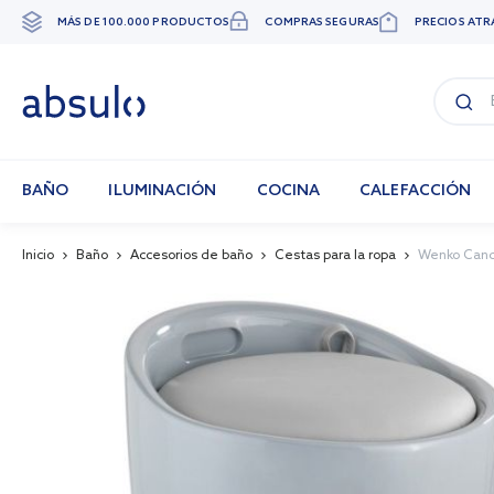
MÁS DE 100.000 PRODUCTOS
COMPRAS SEGURAS
PRECIOS ATR
Ir
al
contenido
BAÑO
ILUMINACIÓN
COCINA
CALEFACCIÓN
Inicio
Baño
Accesorios de baño
Cestas para la ropa
Wenko Candy
Skip
to
the
end
of
the
images
gallery