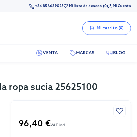
+34 856639025
Mi lista de deseos
0
Mi Cuenta
Mi carrito
0
VENTA
MARCAS
BLOG
la ropa sucia 25625100
96,40 €
VAT incl.