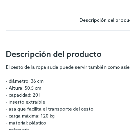
Skip
to
the
Descripción del produ
beginning
of
the
images
gallery
Descripción del producto
El cesto de la ropa sucia puede servir también como as
- diámetro: 36 cm
- Altura: 50,5 cm
- capacidad: 20 l
- inserto extraíble
- asa que facilita el transporte del cesto
- carga máxima: 120 kg
- material: plástico