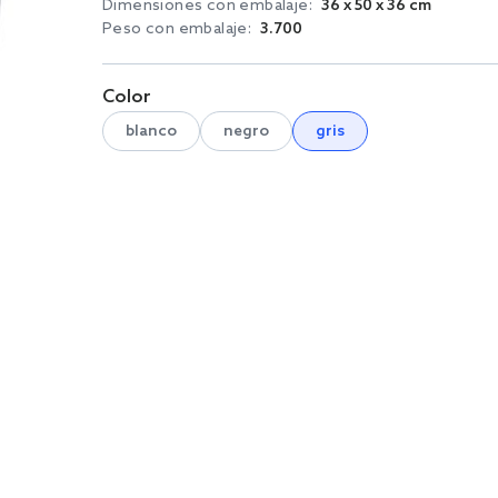
Dimensiones con embalaje:
36 x 50 x 36 cm
Peso con embalaje:
3.700
Color
blanco
negro
gris