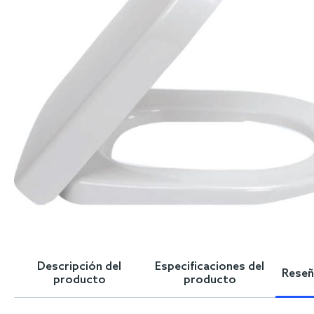
Skip
to
the
Descripción del
Especificaciones del
Reseña
beginning
producto
producto
of
the