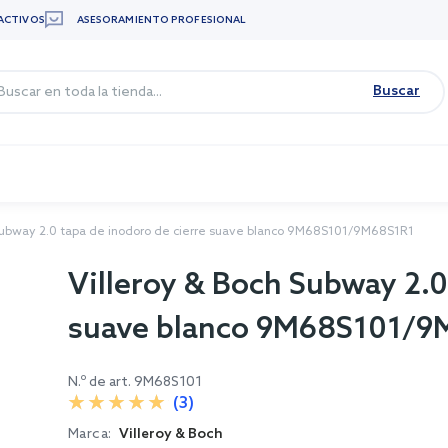
ACTIVOS
ASESORAMIENTO PROFESIONAL
Buscar
 Subway 2.0 tapa de inodoro de cierre suave blanco 9M68S101/9M68S1R1
Villeroy & Boch Subway 2.0
suave blanco 9M68S101/9
N.º de art.
9M68S101
(3)
Marca:
Villeroy & Boch