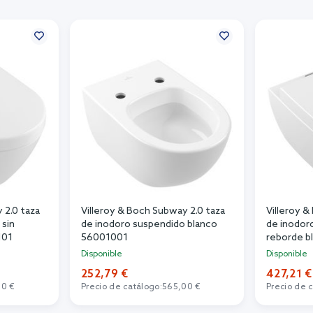
 2.0 taza
Villeroy & Boch Subway 2.0 taza
Villeroy &
 sin
de inodoro suspendido blanco
de inodor
101
56001001
reborde b
Disponible
Disponible
252,79 €
427,21 €
00 €
Precio de catálogo:
565,00 €
Precio de 