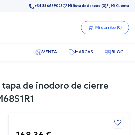
+34 856639025
Mi lista de deseos
0
Mi Cuenta
Mi carrito
0
VENTA
MARCAS
BLOG
 tapa de inodoro de cierre
M68S1R1