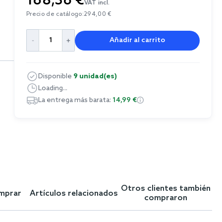
168,36 €
VAT incl.
Precio de catálogo:
294,00 €
Añadir al carrito
Disponible
9 unidad(es)
Loading...
La entrega más barata:
14,99 €
Otros clientes también
omprar
Artículos relacionados
compraron