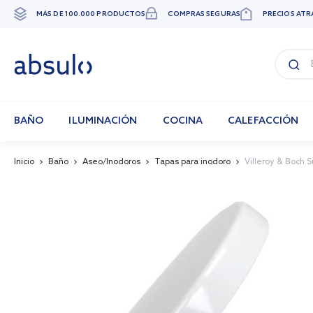
MÁS DE 100.000 PRODUCTOS
COMPRAS SEGURAS
PRECIOS ATR
Ir
al
contenido
BAÑO
ILUMINACIÓN
COCINA
CALEFACCIÓN
Inicio
Baño
Aseo/Inodoros
Tapas para inodoro
Villeroy & Boch
Skip
to
the
end
of
the
images
gallery