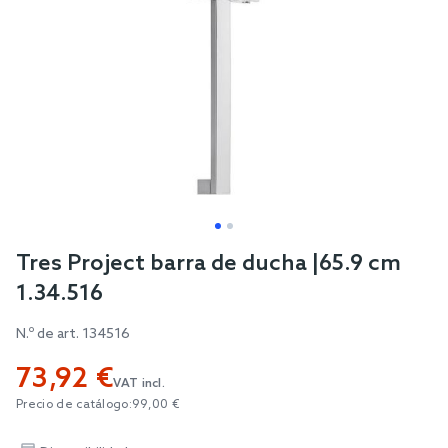
Skip
Tres Project barra de ducha |65.9 cm
to
1.34.516
the
beginning
N.º de art.
134516
of
73,92 €
the
VAT incl.
images
Precio de catálogo:
99,00 €
gallery