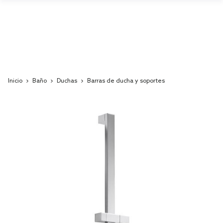
Inicio
Baño
Duchas
Barras de ducha y soportes
Skip
to
the
end
of
the
images
gallery