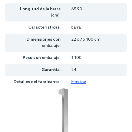
Longitud de la barra
65.90
[cm]:
Características:
barra
Dimensiones con
22 x 7 x 100 cm
embalaje:
Peso con embalaje:
1.100
Garantía:
24
Detalles del fabricante:
Mostrar