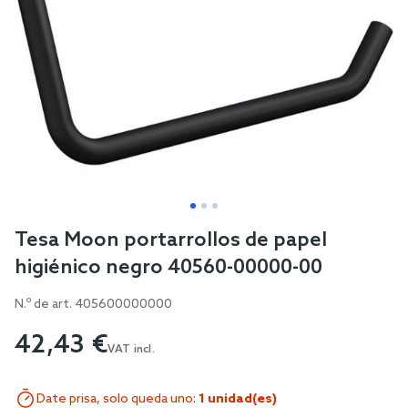
Skip
Tesa Moon portarrollos de papel
to
higiénico negro 40560-00000-00
the
beginning
N.º de art.
405600000000
of
42,43 €
the
VAT incl.
images
gallery
Date prisa, solo queda uno:
1 unidad(es)