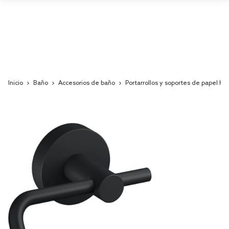
Inicio
Baño
Accesorios de baño
Portarrollos y soportes de papel hig
Skip
to
the
end
of
the
images
gallery